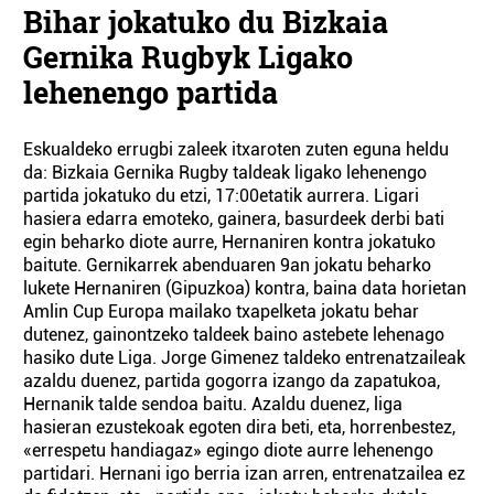
Bihar jokatuko du Bizkaia
Gernika Rugbyk Ligako
lehenengo partida
Eskualdeko errugbi zaleek itxaroten zuten eguna heldu
da: Bizkaia Gernika Rugby taldeak ligako lehenengo
partida jokatuko du etzi, 17:00etatik aurrera. Ligari
hasiera edarra emoteko, gainera, basurdeek derbi bati
egin beharko diote aurre, Hernaniren kontra jokatuko
baitute. Gernikarrek abenduaren 9an jokatu beharko
lukete Hernaniren (Gipuzkoa) kontra, baina data horietan
Amlin Cup Europa mailako txapelketa jokatu behar
dutenez, gainontzeko taldeek baino astebete lehenago
hasiko dute Liga. Jorge Gimenez taldeko entrenatzaileak
azaldu duenez, partida gogorra izango da zapatukoa,
Hernanik talde sendoa baitu. Azaldu duenez, liga
hasieran ezustekoak egoten dira beti, eta, horrenbestez,
«errespetu handiagaz» egingo diote aurre lehenengo
partidari. Hernani igo berria izan arren, entrenatzailea ez