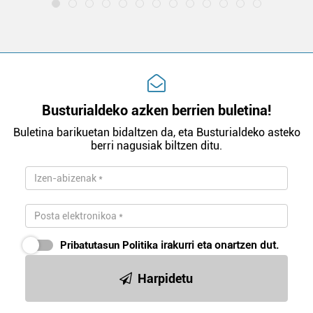
Busturialdeko azken berrien buletina!
Buletina barikuetan bidaltzen da, eta Busturialdeko asteko
berri nagusiak biltzen ditu.
Pribatutasun Politika
irakurri eta onartzen dut.
Harpidetu