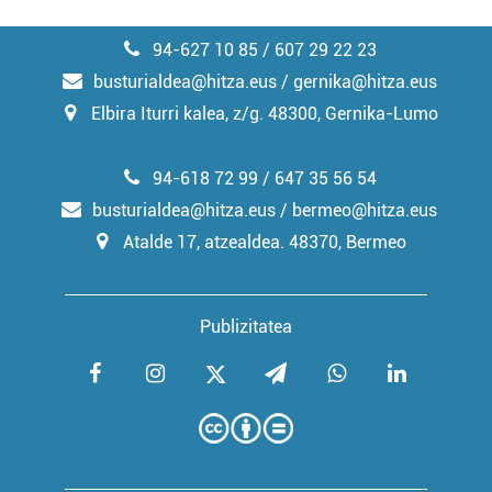
94-627 10 85 / 607 29 22 23
busturialdea@hitza.eus / gernika@hitza.eus
Elbira Iturri kalea, z/g. 48300, Gernika-Lumo
94-618 72 99 / 647 35 56 54
busturialdea@hitza.eus / bermeo@hitza.eus
Atalde 17, atzealdea. 48370, Bermeo
Publizitatea