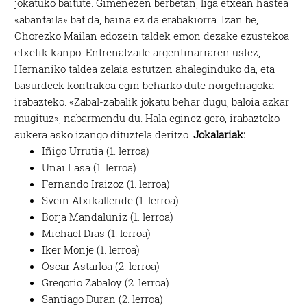
jokatuko baitute. Gimenezen berbetan, liga etxean hastea
«abantaila» bat da, baina ez da erabakiorra. Izan be,
Ohorezko Mailan edozein taldek emon dezake ezustekoa
etxetik kanpo. Entrenatzaile argentinarraren ustez,
Hernaniko taldea zelaia estutzen ahaleginduko da, eta
basurdeek kontrakoa egin beharko dute norgehiagoka
irabazteko. «Zabal-zabalik jokatu behar dugu, baloia azkar
mugituz», nabarmendu du. Hala eginez gero, irabazteko
aukera asko izango dituztela deritzo.
Jokalariak:
Iñigo Urrutia (1. lerroa)
Unai Lasa (1. lerroa)
Fernando Iraizoz (1. lerroa)
Svein Atxikallende (1. lerroa)
Borja Mandaluniz (1. lerroa)
Michael Dias (1. lerroa)
Iker Monje (1. lerroa)
Oscar Astarloa (2. lerroa)
Gregorio Zabaloy (2. lerroa)
Santiago Duran (2. lerroa)