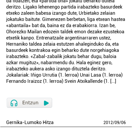
da fidatzen, eta «partida ona» jokatu beharko dutela
deritzo. Ligako lehenengo partida irabazteko basurdeek
etxeko zaleen babesa izango dute, Urbietako zelaian
jokatuko baitute. Gimenezen berbetan, liga etxean hastea
«abantaila» bat da, baina ez da erabakiorra. Izan be,
Ohorezko Mailan edozein taldek emon dezake ezustekoa
etxetik kanpo. Entrenatzaile argentinarraren ustez,
Hernaniko taldea zelaia estutzen ahaleginduko da, eta
basurdeek kontrakoa egin beharko dute norgehiagoka
irabazteko. «Zabal-zabalik jokatu behar dugu, baloia
azkar mugituz», nabarmendu du. Hala eginez gero,
irabazteko aukera asko izango dituztela deritzo.
Jokalariak: Iñigo Urrutia (1. lerroa) Unai Lasa (1. lerroa)
Fernando Iraizoz (1. lerroa) Svein Atxikallende (1. [...]
Gernika-Lumoko Hitza
2012
/
09
/
06