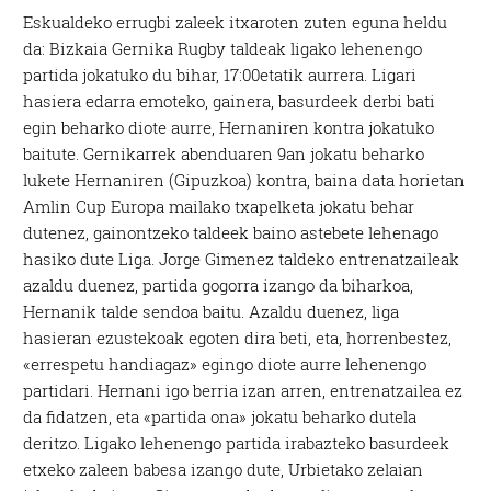
Eskualdeko errugbi zaleek itxaroten zuten eguna heldu
da: Bizkaia Gernika Rugby taldeak ligako lehenengo
partida jokatuko du bihar, 17:00etatik aurrera. Ligari
hasiera edarra emoteko, gainera, basurdeek derbi bati
egin beharko diote aurre, Hernaniren kontra jokatuko
baitute. Gernikarrek abenduaren 9an jokatu beharko
lukete Hernaniren (Gipuzkoa) kontra, baina data horietan
Amlin Cup Europa mailako txapelketa jokatu behar
dutenez, gainontzeko taldeek baino astebete lehenago
hasiko dute Liga. Jorge Gimenez taldeko entrenatzaileak
azaldu duenez, partida gogorra izango da biharkoa,
Hernanik talde sendoa baitu. Azaldu duenez, liga
hasieran ezustekoak egoten dira beti, eta, horrenbestez,
«errespetu handiagaz» egingo diote aurre lehenengo
partidari. Hernani igo berria izan arren, entrenatzailea ez
da fidatzen, eta «partida ona» jokatu beharko dutela
deritzo. Ligako lehenengo partida irabazteko basurdeek
etxeko zaleen babesa izango dute, Urbietako zelaian