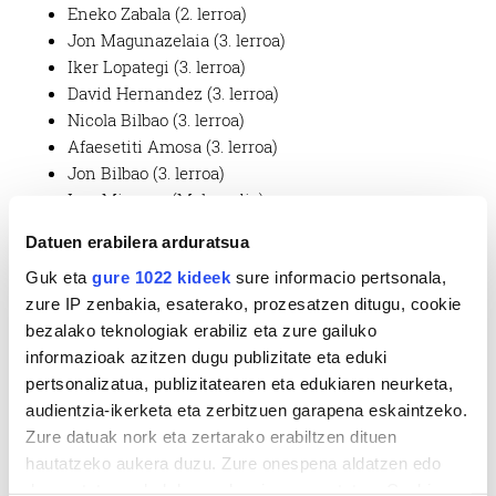
Eneko Zabala (2. lerroa)
Jon Magunazelaia (3. lerroa)
Iker Lopategi (3. lerroa)
David Hernandez (3. lerroa)
Nicola Bilbao (3. lerroa)
Afaesetiti Amosa (3. lerroa)
Jon Bilbao (3. lerroa)
Igor Mirones (Mele erdia)
Andoni Oreja (Mele erdia)
Datuen erabilera arduratsua
Asier Del Bosque (Mele erdia)
Guk eta
gure 1022 kideek
sure informacio pertsonala,
Declan Cusack (Joko zabaltzailea)
zure IP zenbakia, esaterako, prozesatzen ditugu, cookie
Winston Wilson (Joko zabaltzailea)
bezalako teknologiak erabiliz eta zure gailuko
Iker Olaeta (Joko zabaltzailea)
informazioak azitzen dugu publizitate eta eduki
Federico Mazzochi (U. Back)
pertsonalizatua, publizitatearen eta edukiaren neurketa,
Alesandro Torres Suar (U. Back)
audientzia-ikerketa eta zerbitzuen garapena eskaintzeko.
Nicolas Forestier (Full Back)
Zure datuak nork eta zertarako erabiltzen dituen
Lucas Poggi (Full Back)
hautatzeko aukera duzu. Zure onespena aldatzen edo
Iñigo Olaeta (Full Back)
deuseztatzen ahal duzu edozein momentutan, Cookie
Carlos Gª Parrado (Full Back)