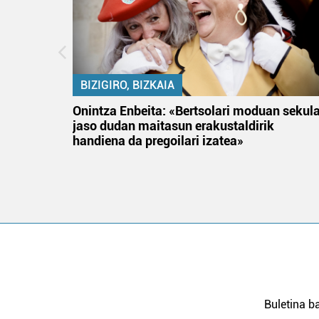
BIZIGIRO, BIZKAIA
na
Onintza Enbeita: «Bertsolari moduan sekul
jaso dudan maitasun erakustaldirik
handiena da pregoilari izatea»
Buletina ba