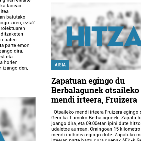
lkarlanean.
itea
tan batutako
ngo ziren, ezta?
proiektuaren
 ditzaketen
en baten
ota parte emon
zango dira.
st eta
a horien
AISIA
n izango den,
Zapatuan egingo du
Berbalagunek otsaileko
mendi irteera, Fruizera
Otsaileko mendi irteera Fruizera egingo
Gernika-Lumoko Berbalagunek. Zapatu 
joango dira, eta 09:00etan ipini dute hitz
udaletxe aurrean. Oraingoan 15 kilometr
mendi ibilbidea egingo dute. Zapatuko m
irteeran parte hartu gura duenak AEK-k G