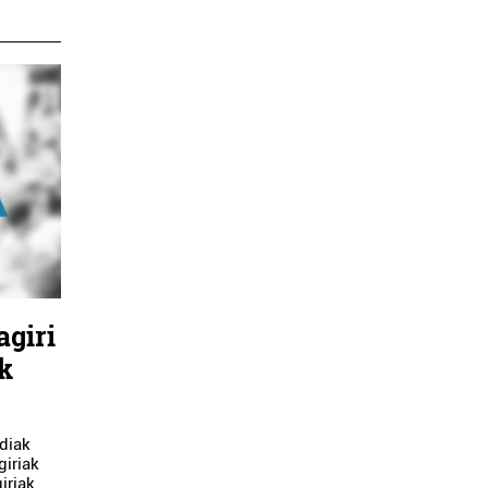
agiri
k
diak
giriak
iriak