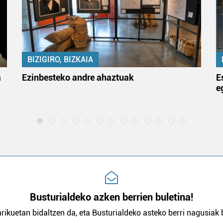
BIZIGIRO, BIZKAIA
a
Ezinbesteko andre ahaztuak
E
e
Busturialdeko azken berrien buletina!
rikuetan bidaltzen da, eta Busturialdeko asteko berri nagusiak b