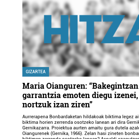
GIZARTEA
Maria Oianguren: “Bakegintzan
garrantzia emoten diegu izenei,
nortzuk izan ziren”
Aurrerapena Bonbardaketan hildakoak biktima legez ait
biktima horien zerrenda osotzeko lanean ari dira Gern
Gernikazarra. Proiektua aurten amaitu gura dutela aza
Oiangurenek (Gernika, 1966). Zelan hasi zineten bonb
biktimen zerrenda osotzeko lanean? Aspaldi ezagutzen