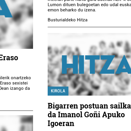
Lumon dituen bulegoetan edo udal euska
emon beharko du izena.
Busturialdeko Hitza
Eraso
lerik onartzeko
 Eraso sexistei
30ean izango da
KIROLA
Bigarren postuan sailka
da Imanol Goñi Apuko
Igoeran