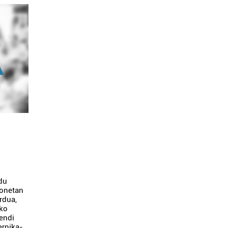
 du
honetan
ordua,
oko
endi
ernika-