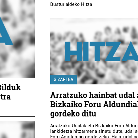
Busturialdeko Hitza
GIZARTEA
Bilduk
Arratzuko hainbat udal 
tra
Bizkaiko Foru Aldundia
gordeko ditu
Arratzuko Udalak eta Bizkaiko Foru Aldun
lankidetza hitzarmena sinatu dute, udal a
Foru Agiritegian gordetzeko. Hala, udal ag