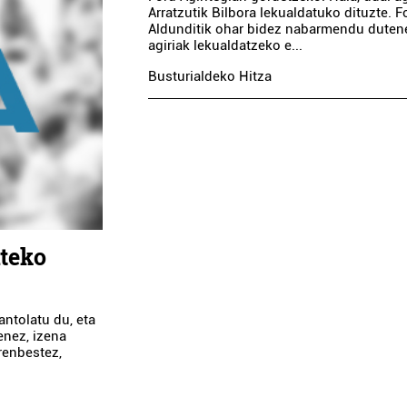
Arratzutik Bilbora lekualdatuko dituzte. F
Aldunditik ohar bidez nabarmendu duten
agiriak lekualdatzeko e...
Busturialdeko Hitza
ateko
antolatu du, eta
enez, izena
renbestez,