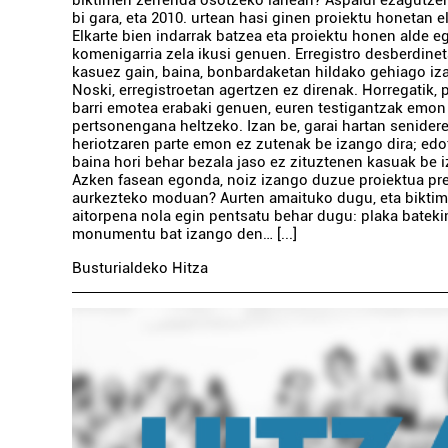
bi gara, eta 2010. urtean hasi ginen proiektu honetan e
Elkarte bien indarrak batzea eta proiektu honen alde eg
komenigarria zela ikusi genuen. Erregistro desberdine
kasuez gain, baina, bonbardaketan hildako gehiago iza
Noski, erregistroetan agertzen ez direnak. Horregatik, 
barri emotea erabaki genuen, euren testigantzak emon
pertsonengana heltzeko. Izan be, garai hartan senider
heriotzaren parte emon ez zutenak be izango dira; ed
baina hori behar bezala jaso ez zituztenen kasuak be i
Azken fasean egonda, noiz izango duzue proiektua pre
aurkezteko moduan? Aurten amaituko dugu, eta biktim
aitorpena nola egin pentsatu behar dugu: plaka bateki
monumentu bat izango den… [...]
Busturialdeko Hitza