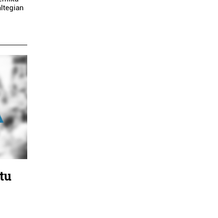
ltegian
tu