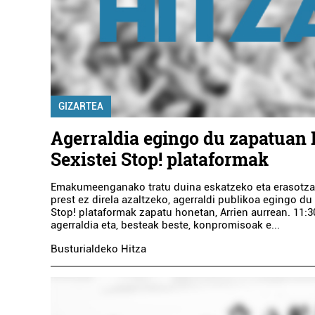
GIZARTEA
Agerraldia egingo du zapatuan 
Sexistei Stop! plataformak
Emakumeenganako tratu duina eskatzeko eta erasotzai
prest ez direla azaltzeko, agerraldi publikoa egingo du
Stop! plataformak zapatu honetan, Arrien aurrean. 11:
agerraldia eta, besteak beste, konpromisoak e...
Busturialdeko Hitza