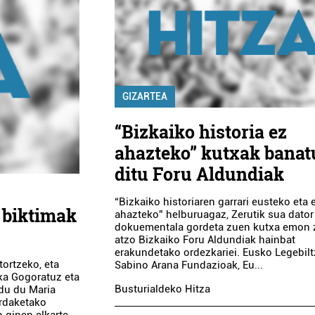
GIZARTEA
“Bizkaiko historia ez
ahazteko” kutxak banat
ditu Foru Aldundiak
“Bizkaiko historiaren garrari eusteko eta 
 biktimak
ahazteko” helburuagaz, Zerutik sua dator
dokuementala gordeta zuen kutxa emon 
atzo Bizkaiko Foru Aldundiak hainbat
erakundetako ordezkariei. Eusko Legebilt
ortzeko, eta
Sabino Arana Fundazioak, Eu...
ika Gogoratuz eta
Busturialdeko Hitza
ldu du Maria
ardaketako
 ginen elkarte