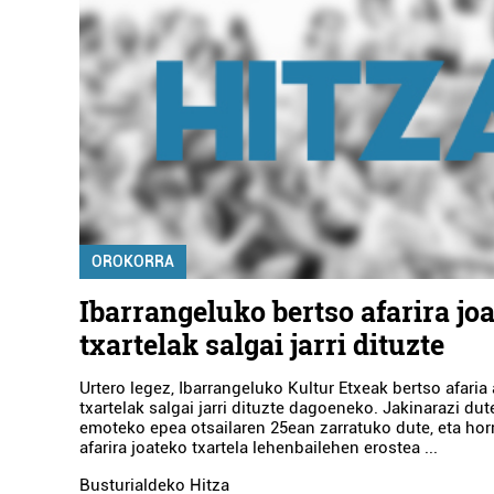
OROKORRA
Ibarrangeluko bertso afarira jo
txartelak salgai jarri dituzte
Urtero legez, Ibarrangeluko Kultur Etxeak bertso afaria 
txartelak salgai jarri dituzte dagoeneko. Jakinarazi dut
emoteko epea otsailaren 25ean zarratuko dute, eta hor
afarira joateko txartela lehenbailehen erostea ...
Busturialdeko Hitza