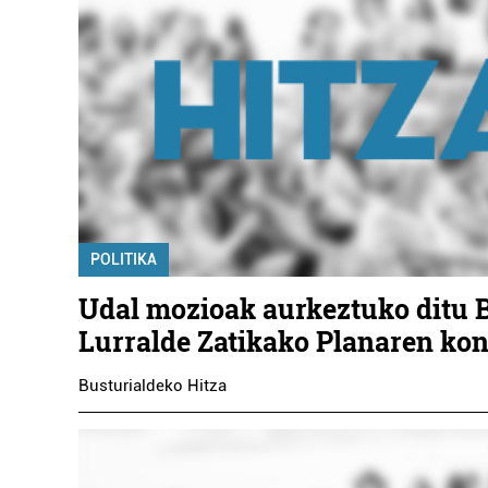
POLITIKA
Udal mozioak aurkeztuko ditu 
Lurralde Zatikako Planaren kon
Busturialdeko Hitza