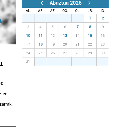
Abuztua 2026
AL.
AR.
AZ.
OG.
OL.
LR.
IG.
27
28
29
30
31
1
2
3
4
5
6
7
8
9
10
11
12
13
14
15
16
17
18
19
20
21
22
23
24
25
26
27
28
29
30
u
31
1
2
3
4
5
6
ez
zien
zarrak,