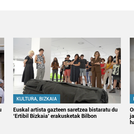
KULTURA, BIZKAIA
u
Euskal artista gazteen saretzea bistaratu du
O
‘Ertibil Bizkaia’ erakusketak Bilbon
j
h