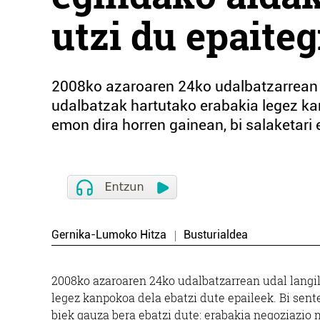
utzi du epaiteg
2008ko azaroaren 24ko udalbatzarrean 
udalbatzak hartutako erabakia legez kan
emon dira horren gainean, bi salaketari e
Gernika-Lumoko Hitza
Busturialdea
2008ko azaroaren 24ko udalbatzarrean udal langi
legez kanpokoa dela ebatzi dute epaileek. Bi sent
biek gauza bera ebatzi dute: erabakia negoziazio 