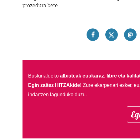
prozedura bete.
Busturialdeko
albisteak euskaraz, libre eta kalita
Egin zaitez HITZAkide!
Zure ekarpenari esker, eu
indartzen lagunduko duzu.
Eg