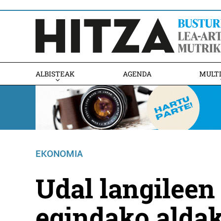
ALBISTEAK
AGENDA
MULT
EKONOMIA
Udal langileen
egindako aldak