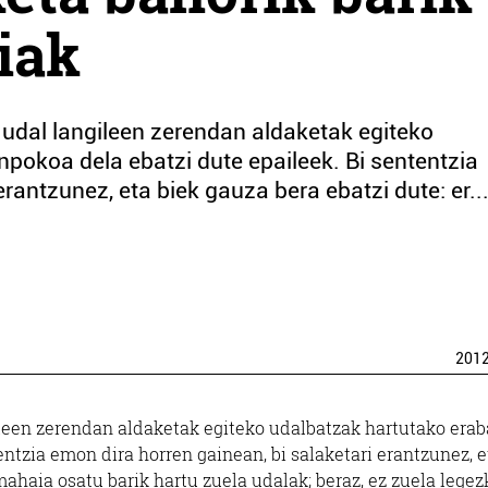
iak
udal langileen zerendan aldaketak egiteko
pokoa dela ebatzi dute epaileek. Bi sententzia
rantzunez, eta biek gauza bera ebatzi dute: er..
201
leen zerendan aldaketak egiteko udalbatzak hartutako erab
entzia emon dira horren gainean, bi salaketari erantzunez, e
mahaia osatu barik hartu zuela udalak; beraz, ez zuela legez