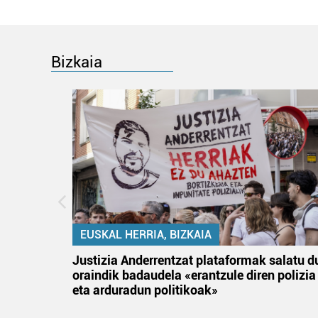
Bizkaia
EUSKAL HERRIA, BIZKAIA
an
Justizia Anderrentzat plataformak salatu d
oraindik badaudela «erantzule diren polizia
eta arduradun politikoak»