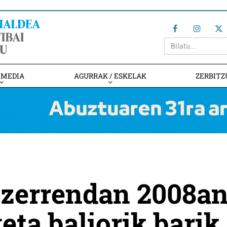
IMEDIA
AGURRAK / ESKELAK
ZERBITZ
 zerrendan 2008a
eta baliorik barik