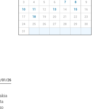
3
4
5
6
7
8
9
10
11
12
13
14
15
16
17
18
19
20
21
22
23
24
25
26
27
28
29
30
31
1
2
3
4
5
6
.
2
/
01
/
26
akia
ta
ko