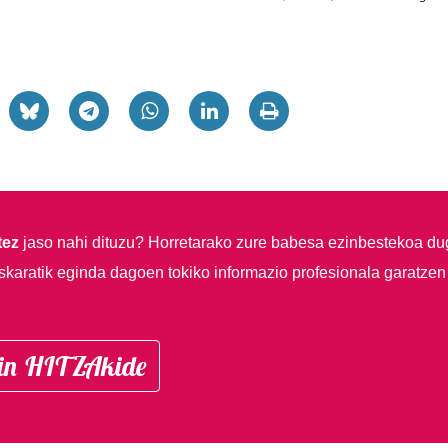
tez
jaso nahi dituzu?
Horretarako zure babesa ezinbestekoa du
skaratik eginda dagoen tokiko informazio profesionala garatzen
in HITZAkide