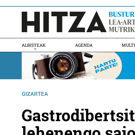
ALBISTEAK
AGENDA
MULT
GIZARTEA
Gastrodibertsi
lehenengo saio