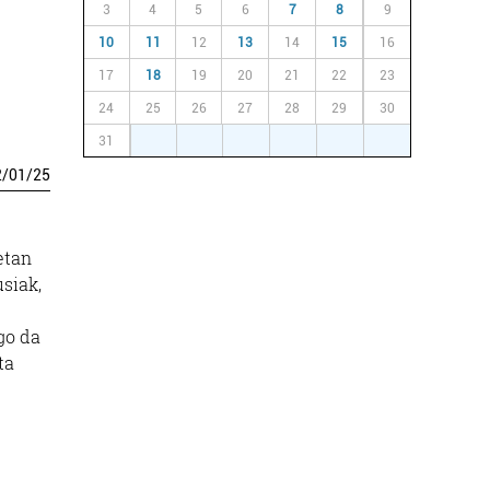
3
4
5
6
7
8
9
10
11
12
13
14
15
16
17
18
19
20
21
22
23
24
25
26
27
28
29
30
31
1
2
3
4
5
6
2
/
01
/
25
etan
siak,
go da
ta