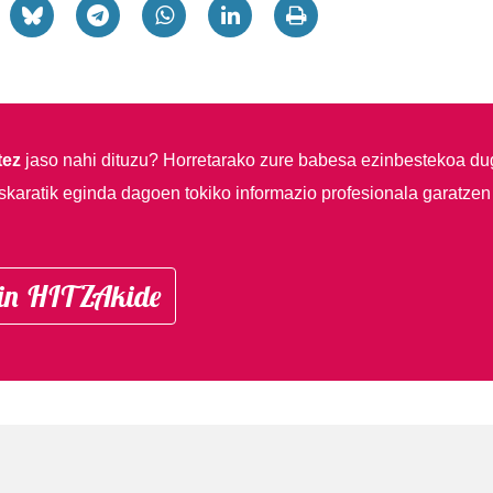
tez
jaso nahi dituzu?
Horretarako zure babesa ezinbestekoa du
skaratik eginda dagoen tokiko informazio profesionala garatzen
in HITZAkide