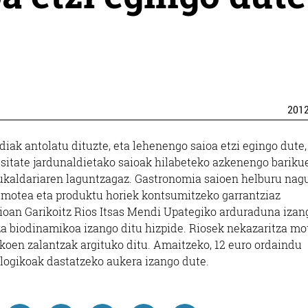
201
iak antolatu dituzte, eta lehenengo saioa etzi egingo dute,
rtsitate jardunaldietako saioak hilabeteko azkenengo bariku
 sukaldariaren laguntzagaz. Gastronomia saioen helburu nagu
emotea eta produktu horiek kontsumitzeko garrantziaz
oan Garikoitz Rios Itsas Mendi Upategiko arduraduna izan
tza biodinamikoa izango ditu hizpide. Riosek nekazaritza mo
koen zalantzak argituko ditu. Amaitzeko, 12 euro ordaindu
ologikoak dastatzeko aukera izango dute.