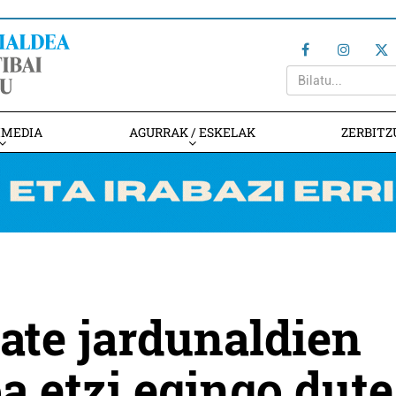
IMEDIA
AGURRAK / ESKELAK
ZERBITZ
tate jardunaldien
a etzi egingo dute