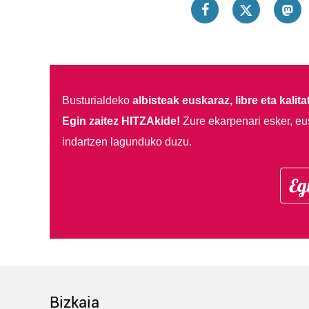
Busturialdeko
albisteak euskaraz, libre eta kalita
Egin zaitez HITZAkide!
Zure ekarpenari esker, eu
indartzen lagunduko duzu.
Eg
Bizkaia