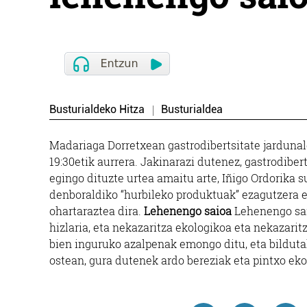
Busturialdeko Hitza
Busturialdea
Madariaga Dorretxean gastrodibertsitate jardunald
19:30etik aurrera. Jakinarazi dutenez, gastrodibe
egingo dituzte urtea amaitu arte, Iñigo Ordorika
denboraldiko “hurbileko produktuak” ezagutzera 
ohartaraztea dira.
Lehenengo saioa
Lehenengo sai
hizlaria, eta nekazaritza ekologikoa eta nekazari
bien inguruko azalpenak emongo ditu, eta bilduta
ostean, gura dutenek ardo bereziak eta pintxo ek