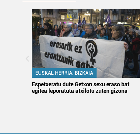
EUSKAL HERRIA, BIZKAIA
atzez»
Espetxeratu dute Getxon sexu eraso bat
egitea leporatuta atxilotu zuten gizona