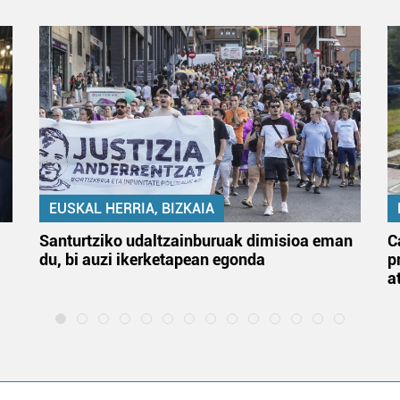
EUSKAL HERRIA, BIZKAIA
Santurtziko udaltzainburuak dimisioa eman
C
du, bi auzi ikerketapean egonda
p
a