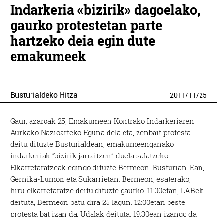
Indarkeria «bizirik» dagoelako,
gaurko protestetan parte
hartzeko deia egin dute
emakumeek
Busturialdeko Hitza
2011
/
11
/
25
Gaur, azaroak 25, Emakumeen Kontrako Indarkeriaren
Aurkako Nazioarteko Eguna dela eta, zenbait protesta
deitu dituzte Busturialdean, emakumeenganako
indarkeriak “bizirik jarraitzen” duela salatzeko.
Elkarretaratzeak egingo dituzte Bermeon, Busturian, Ean,
Gernika-Lumon eta Sukarrietan. Bermeon, esaterako,
hiru elkarretaratze deitu dituzte gaurko. 11:00etan, LABek
deituta, Bermeon batu dira 25 lagun. 12:00etan beste
protesta bat izan da, Udalak deituta. 19:30ean izango da