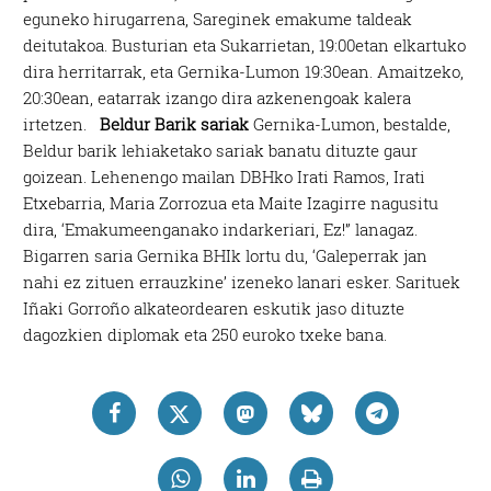
eguneko hirugarrena, Sareginek emakume taldeak
deitutakoa. Busturian eta Sukarrietan, 19:00etan elkartuko
dira herritarrak, eta Gernika-Lumon 19:30ean. Amaitzeko,
20:30ean, eatarrak izango dira azkenengoak kalera
irtetzen.
Beldur Barik sariak
Gernika-Lumon, bestalde,
Beldur barik lehiaketako sariak banatu dituzte gaur
goizean. Lehenengo mailan DBHko Irati Ramos, Irati
Etxebarria, Maria Zorrozua eta Maite Izagirre nagusitu
dira, ‘Emakumeenganako indarkeriari, Ez!” lanagaz.
Bigarren saria Gernika BHIk lortu du, ‘Galeperrak jan
nahi ez zituen errauzkine’ izeneko lanari esker. Sarituek
Iñaki Gorroño alkateordearen eskutik jaso dituzte
dagozkien diplomak eta 250 euroko txeke bana.