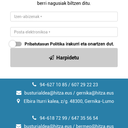
berri nagusiak biltzen ditu.
zerbitzuak hobetzeko asmoz, cookie teknologiaz
baliatzen gara. Ohar hau onartuz gero, teknologia hori
erabiltzeko baimen esplizitua ematen diguzu.
Gehiago
irakurri
Pribatutasun Politika
irakurri eta onartzen dut.
Harpidetu
94-627 10 85 / 607 29 22 23
busturialdea@hitza.eus / gernika@hitza.eus
Elbira Iturri kalea, z/g. 48300, Gernika-Lumo
94-618 72 99 / 647 35 56 54
busturialdea@hitza.eus / bermeo@hitza.eus