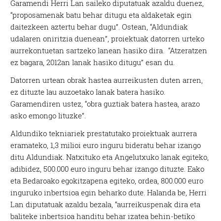
Garamendi Herri Lan saileko diputatuak azaldu duenez,
“proposamenak batu behar ditugu eta aldaketak egin
daitezkeen aztertu behar dugu”. Ostean, “Aldundiak
udalaren oniritzia duenean”, proiektuak datorren urteko
aurrekontuetan sartzeko lanean hasiko dira. “Atzeratzen
ez bagara, 2012an lanak hasiko ditugu” esan du.
Datorren urtean obrak hastea aurreikusten duten arren,
ez dituzte lau auzoetako lanak batera hasiko.
Garamendiren ustez, “obra guztiak batera hastea, arazo
asko emongo lituzke”.
Aldundiko tekniariek prestatutako proiektuak aurrera
eramateko, 1,3 milioi euro inguru bideratu behar izango
ditu Aldundiak. Natxituko eta Angelutxuko lanak egiteko,
adibidez, 500.000 euro inguru behar izango dituzte. Eako
eta Bedaroako egokitzapena egiteko, ordea, 800.000 euro
inguruko inbertsioa egin beharko dute. Halanda be, Herri
Lan diputatuak azaldu bezala, “aurreikuspenak dira eta
baliteke inbertsioa handitu behar izatea behin-betiko