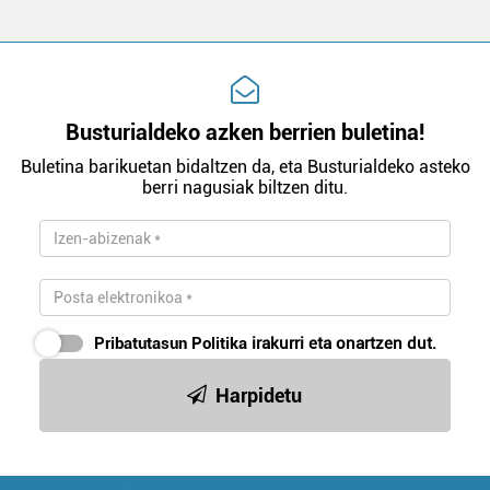
Busturialdeko azken berrien buletina!
Buletina barikuetan bidaltzen da, eta Busturialdeko asteko
berri nagusiak biltzen ditu.
Pribatutasun Politika
irakurri eta onartzen dut.
Harpidetu