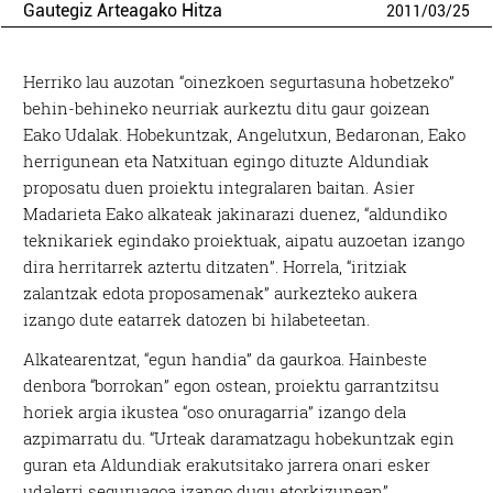
Gautegiz Arteagako Hitza
2011
/
03
/
25
Herriko lau auzotan “oinezkoen segurtasuna hobetzeko”
behin-behineko neurriak aurkeztu ditu gaur goizean
Eako Udalak. Hobekuntzak, Angelutxun, Bedaronan, Eako
herrigunean eta Natxituan egingo dituzte Aldundiak
proposatu duen proiektu integralaren baitan. Asier
Madarieta Eako alkateak jakinarazi duenez, “aldundiko
teknikariek egindako proiektuak, aipatu auzoetan izango
dira herritarrek aztertu ditzaten”. Horrela, “iritziak
zalantzak edota proposamenak” aurkezteko aukera
izango dute eatarrek datozen bi hilabeteetan.
Alkatearentzat, “egun handia” da gaurkoa. Hainbeste
denbora “borrokan” egon ostean, proiektu garrantzitsu
horiek argia ikustea “oso onuragarria” izango dela
azpimarratu du. “Urteak daramatzagu hobekuntzak egin
guran eta Aldundiak erakutsitako jarrera onari esker
udalerri seguruagoa izango dugu etorkizunean”.