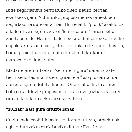
Bide segurtasuna bermatuko duen neurri berriak
ezartzeaz gain, Aldundiko proposamenek oinezkoen
segurtasuna dute oinarrian. Horregatik, “pozik” azaldu da
alkatea. Izan be, oinezkoei “lehentasuna” emon behar
zaiela uste du. Hasiera baten ez zituzten oinezkoentzako
espaloiak eta autobus geltoki berriak egitea aurreikusten,
baina proiektuak diseinatu dituzten teknikariek
ezinbesteko ikusi zuten.
Madarietaren hitzetan, “sei urte inguru” daramatzate
herri segurtasuna hobetu guran eta “oso pozgarria” da
aurrera egiten dutela ikustea. Orain, ahalik eta arinen
batu gura dituzte proposamen eta iritzi guztiak datorren
urtean lanak hasteko aukera izateko.
“2012an” hasi gura dituzte lanak
Guztia bide egokitik badoa, datorren urtean, proiektuak
egia bihurtzeko obrak hasiko dituzte Ean. Itziar