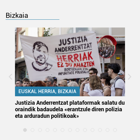
Bizkaia
EUSKAL HERRIA, BIZKAIA
Justizia Anderrentzat plataformak salatu du
Eu
oraindik badaudela «erantzule diren polizia
‘E
eta arduradun politikoak»