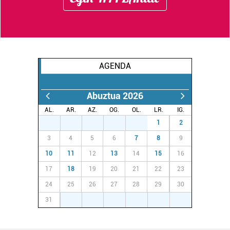
AGENDA
Abuztua 2026
AL.
AR.
AZ.
OG.
OL.
LR.
IG.
27
28
29
30
31
1
2
3
4
5
6
7
8
9
10
11
12
13
14
15
16
17
18
19
20
21
22
23
24
25
26
27
28
29
30
31
1
2
3
4
5
6