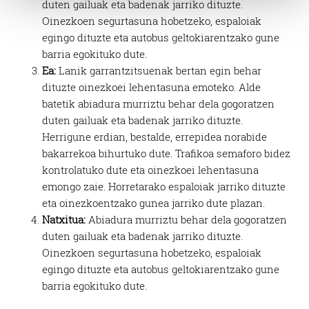
duten gailuak eta badenak jarriko dituzte.
Oinezkoen segurtasuna hobetzeko, espaloiak
Guk eta gure bazkideek zure datu pertsonalak
egingo dituzte eta autobus geltokiarentzako gune
prozesatzen ditugu, zure IP zenbakia, besteak beste,
barria egokituko dute.
teknologia erabiliz, cookieak adibidez, iragarki eta eduki
Ea:
Lanik garrantzitsuenak bertan egin behar
pertsonalizatuak eskaintzeko, iragarkiak eta edukia
dituzte oinezkoei lehentasuna emoteko. Alde
neurtzeko, jendeari buruzko informazioa biltzeko eta
batetik abiadura murriztu behar dela gogoratzen
produktuak garatzeko. Zure datuak nork eta zertarako
duten gailuak eta badenak jarriko dituzte.
erabiltzen dituen hauta dezakezu.
Herrigune erdian, bestalde, errepidea norabide
bakarrekoa bihurtuko dute. Trafikoa semaforo bidez
Bazkide batzuek ez dizute baimenik eskatzen, eta beren
kontrolatuko dute eta oinezkoei lehentasuna
interes komertzial legitimoetan babesten dira. Ikusi gure
emongo zaie. Horretarako espaloiak jarriko dituzte
bazkideen zerrenda, beren ustez zein helburutarako
eta oinezkoentzako gunea jarriko dute plazan.
duten interes legitimoa eta horren aurka nola egin
Natxitua:
Abiadura murriztu behar dela gogoratzen
dezakezun ikusteko.
duten gailuak eta badenak jarriko dituzte.
Oinezkoen segurtasuna hobetzeko, espaloiak
Lortu zure datu pertsonalak prozesatzeko moduari
egingo dituzte eta autobus geltokiarentzako gune
buruzko informazio gehiago eta ezarri zure lehentasunak
barria egokituko dute.
datuen atalean. Edozein unetan alda edo ken dezakezu