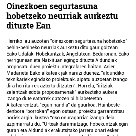
Oinezkoen segurtasuna
hobetzeko neurriak aurkeztu
dituzte Ean
Herriko lau auzotan “oinezkoen segurtasuna hobetzeko”
behin-behineko neurriak aurkeztu ditu gaur goizean
Eako Udalak. Hobekuntzak, Angelutxun, Bedaronan, Eako
herrigunean eta Natxituan egingo dituzte Aldundiak
proposatu duen proiektu integralaren baitan. Asier
Madarieta Eako alkateak jakinarazi duenez, “aldundiko
teknikariek egindako proiektuak, aipatu auzoetan izango
dira herritarrek aztertu ditzaten”. Horrela, “iritziak
zalantzak edota proposamenak” aurkezteko aukera
izango dute eatarrek datozen bi hilabeteetan.
Alkatearentzat, “egun handia” da gaurkoa. Hainbeste
denbora “borrokan” egon ostean, proiektu garrantzitsu
horiek argia ikustea “oso onuragarria” izango dela
azpimarratu du. “Urteak daramatzagu hobekuntzak egin
guran eta Aldundiak erakutsitako jarrera onari esker