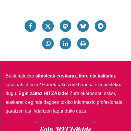
zure baimena Cookieen adierazpenean.
Webgune honek cookie propioak eta hirugarrenen cookie-
fitxategiak erabiltzen ditu. Zure esperientzia eta
zerbitzuak hobetzeko asmoz, cookie teknologiaz
baliatzen gara. Ohar hau onartuz gero, teknologia hori
erabiltzeko baimen esplizitua ematen diguzu.
Gehiago
irakurri
Busturialdeko
albisteak euskaraz, libre eta kalitatez
jaso nahi dituzu?
Horretarako zure babesa ezinbestekoa
dugu.
Egin zaitez HITZAkide!
Zure ekarpenari esker,
euskaratik eginda dagoen tokiko informazio profesionala
garatzen eta indartzen lagunduko duzu.
Egin HITZAkide