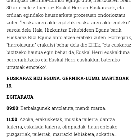
oraingoan Gernika-Lumon egingo dute, martxoaren 19an.
30 urte bete zituen iaz Euskal Herrian Euskarazek, eta
orduan egindako hausnarketa prozesuan ondorioztatu
zuten “euskararen alde egotetik euskararen alde egiteko”
sasoia dela. Hala, Hizkuntza Eskubideen Eguna barik
Euskaraz Bizi Eguna antolatzea erabaki zuten. Horregatik,
“harrotasuna” erakutsi behar dela dio EHEk, “eta euskaraz
bizitzeko hautua egin behar da, Euskal Herri euskalduna
berreraikitzeko eta Euskal Herri euskaldun baterako
urratsak emoteko”.
EUSKARAZ BIZI EGUNA. GERNIKA-LUMO. MARTXOAK
19.
EGITARAUA
09:00
: Berbalagunek antolatuta, mendi marxa.
11:00
. Azoka, erakusketak, musika tailerra, dantza
tailerra, eskalada tailerra, olinpiadak, haurrentzako
puzgarriak, tailerrak, marrazki lehiaketa, sokatira…