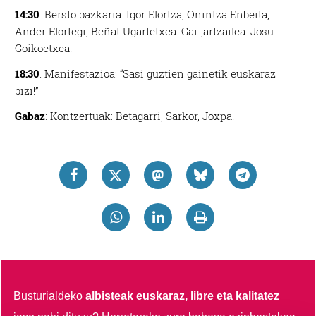
14:30
. Bersto bazkaria: Igor Elortza, Onintza Enbeita,
Ander Elortegi, Beñat Ugartetxea. Gai jartzailea: Josu
Goikoetxea.
18:30
. Manifestazioa: “Sasi guztien gainetik euskaraz
bizi!”
Gabaz
: Kontzertuak: Betagarri, Sarkor, Joxpa.
Busturialdeko
albisteak euskaraz, libre eta kalitatez