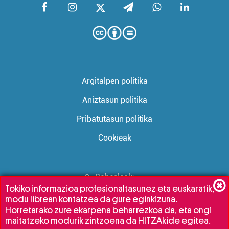
Argitalpen politika
Aniztasun politika
Pribatutasun politika
Cookieak
Babesleak:
Tokiko informazioa profesionaltasunez eta euskaratik,
modu librean kontatzea da gure eginkizuna.
Horretarako zure ekarpena beharrezkoa da, eta ongi
maitatzeko modurik zintzoena da HITZAkide egitea.