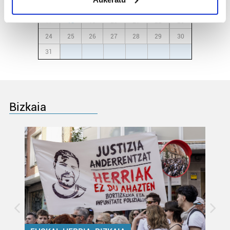
Identify your device by actively scanning it for
10
11
12
13
14
15
16
specific characteristics (fingerprinting)
17
18
19
20
21
22
23
Find out more about how your personal data is processed
24
25
26
27
28
29
30
and set your preferences in the
details section
.
31
1
2
3
4
5
6
Guk eta gure bazkideek zure datu pertsonalak
prozesatzen ditugu, zure IP zenbakia, besteak beste,
teknologia erabiliz, cookieak adibidez, iragarki eta eduki
pertsonalizatuak eskaintzeko, iragarkiak eta edukia
Bizkaia
neurtzeko, jendeari buruzko informazioa biltzeko eta
produktuak garatzeko. Zure datuak nork eta zertarako
erabiltzen dituen hauta dezakezu.
Bazkide batzuek ez dizute baimenik eskatzen, eta beren
interes komertzial legitimoetan babesten dira. Ikusi gure
bazkideen zerrenda, beren ustez zein helburutarako
duten interes legitimoa eta horren aurka nola egin
dezakezun ikusteko.