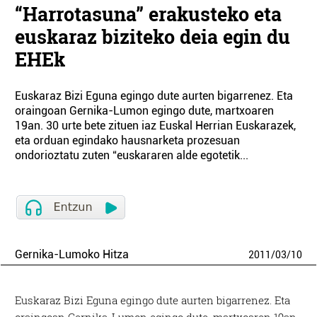
“Harrotasuna” erakusteko eta
euskaraz biziteko deia egin du
EHEk
Euskaraz Bizi Eguna egingo dute aurten bigarrenez. Eta
oraingoan Gernika-Lumon egingo dute, martxoaren
19an. 30 urte bete zituen iaz Euskal Herrian Euskarazek,
eta orduan egindako hausnarketa prozesuan
ondorioztatu zuten “euskararen alde egotetik...
Gernika-Lumoko Hitza
2011
/
03
/
10
Euskaraz Bizi Eguna egingo dute aurten bigarrenez. Eta