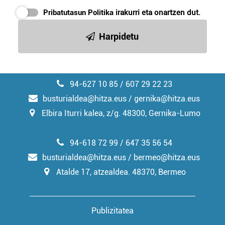
Pribatutasun Politika
irakurri eta onartzen dut.
Harpidetu
94-627 10 85 / 607 29 22 23
busturialdea@hitza.eus / gernika@hitza.eus
Elbira Iturri kalea, z/g. 48300, Gernika-Lumo
94-618 72 99 / 647 35 56 54
busturialdea@hitza.eus / bermeo@hitza.eus
Atalde 17, atzealdea. 48370, Bermeo
Publizitatea