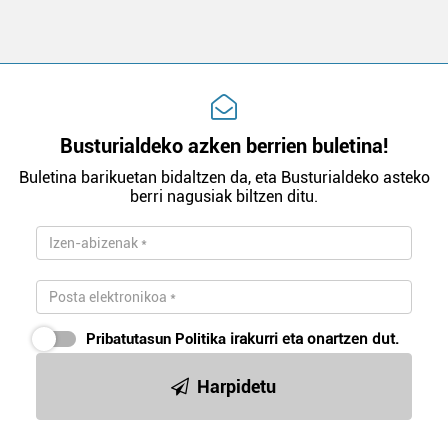
Busturialdeko azken berrien buletina!
Buletina barikuetan bidaltzen da, eta Busturialdeko asteko
berri nagusiak biltzen ditu.
Pribatutasun Politika
irakurri eta onartzen dut.
Harpidetu