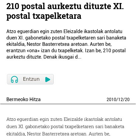
210 postal aurkeztu dituzte XI.
postal txapelketara
Atzo eguerdian egin zuten Eleizalde ikastolak antolatu
duen XI. gabonetako postal txapelketaren sari banaketa
ekitaldia, Nestor Basterretxea aretoan. Aurten be,
erantzun «ona» izan du txapelketak. Izan be, 210 postal
aurkeztu dituzte. Denak ikusgai d...
Bermeoko Hitza
2010
/
12
/
20
Atzo eguerdian egin zuten Eleizalde ikastolak antolatu
duen XI. gabonetako postal txapelketaren sari banaketa
ekitaldia, Nestor Basterretxea aretoan. Aurten be,