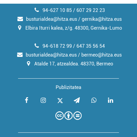
94-627 10 85 / 607 29 22 23
busturialdea@hitza.eus / gernika@hitza.eus
Elbira Iturri kalea, z/g. 48300, Gernika-Lumo
94-618 72 99 / 647 35 56 54
busturialdea@hitza.eus / bermeo@hitza.eus
Atalde 17, atzealdea. 48370, Bermeo
Publizitatea