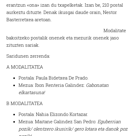
erantzun «ona» izan du txapelketak. Izan be, 210 postal
aurkeztu dituzte. Denak ikusgai daude orain, Nestor
Basterretxea aretoan.
Modalitate
bakoitzeko postalik onenek eta mezurik onenek jaso
zituzten sariak.
Saridunen zerrenda:
A MODALITATEA
Postala: Paula Bidetxea De Prado.
Mezua: Ibon Renteria Galindez:
Gabonatan
elkartasuna!
B MODALITATEA
Postala: Nahia Elizondo Kortazar.
Mezua: Maitane Galindez San Pedro:
Eguberrian
pozik/ olentzero ikusirik/ gero lotara eta danok poz