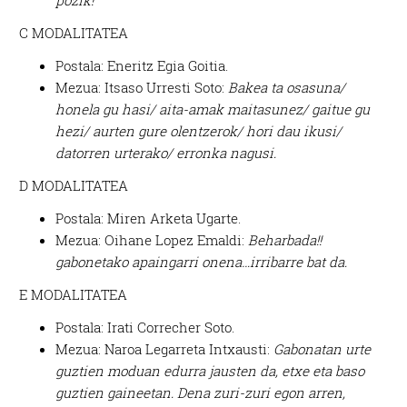
pozik!
C MODALITATEA
Postala: Eneritz Egia Goitia.
Mezua: Itsaso Urresti Soto:
Bakea ta osasuna/
honela gu hasi/ aita-amak maitasunez/ gaitue gu
hezi/ aurten gure olentzerok/ hori dau ikusi/
datorren urterako/ erronka nagusi.
D MODALITATEA
Postala: Miren Arketa Ugarte.
Mezua: Oihane Lopez Emaldi:
Beharbada!!
gabonetako apaingarri onena…irribarre bat da.
E MODALITATEA
Postala: Irati Correcher Soto.
Mezua: Naroa Legarreta Intxausti:
Gabonatan urte
guztien moduan edurra jausten da, etxe eta baso
guztien gaineetan. Dena zuri-zuri egon arren,