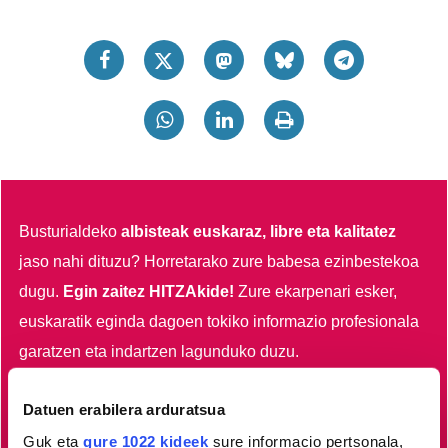
Busturialdeko
albisteak euskaraz, libre eta kalitatez
jaso nahi dituzu?
Horretarako zure babesa ezinbestekoa
dugu.
Egin zaitez HITZAkide!
Zure ekarpenari esker,
euskaratik eginda dagoen tokiko informazio profesionala
garatzen eta indartzen lagunduko duzu.
Egin HITZAkide
Datuen erabilera arduratsua
Guk eta
gure 1022 kideek
sure informacio pertsonala,