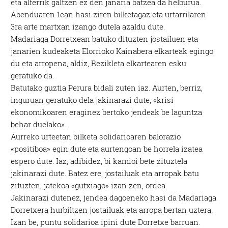
eta alferrik galtzen ez den janaria batzea da helburua.
Abenduaren 1ean hasi ziren bilketagaz eta urtarrilaren
3ra arte martxan izango dutela azaldu dute.
Madariaga Dorretxean batuko dituzten jostailuen eta
janarien kudeaketa Elorrioko Kainabera elkarteak egingo
du eta arropena, aldiz, Rezikleta elkartearen esku
geratuko da.
Batutako guztia Perura bidali zuten iaz. Aurten, berriz,
inguruan geratuko dela jakinarazi dute, «krisi
ekonomikoaren eraginez bertoko jendeak be laguntza
behar duelako».
Aurreko urteetan bilketa solidarioaren balorazio
«positiboa» egin dute eta aurtengoan be horrela izatea
espero dute. Iaz, adibidez, bi kamioi bete zituztela
jakinarazi dute. Batez ere, jostailuak eta arropak batu
zituzten; jatekoa «gutxiago» izan zen, ordea.
Jakinarazi dutenez, jendea dagoeneko hasi da Madariaga
Dorretxera hurbiltzen jostailuak eta arropa bertan uztera.
Izan be, puntu solidarioa ipini dute Dorretxe barruan.