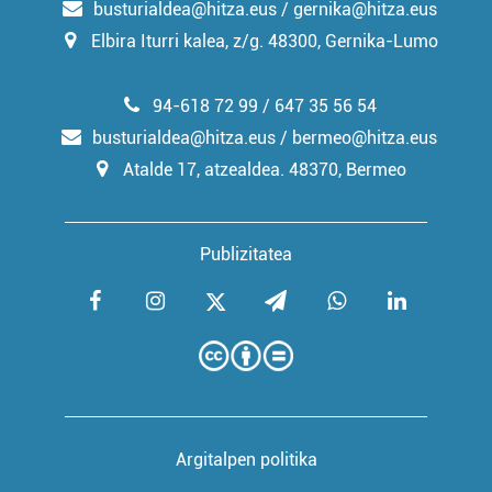
busturialdea@hitza.eus / gernika@hitza.eus
Elbira Iturri kalea, z/g. 48300, Gernika-Lumo
94-618 72 99 / 647 35 56 54
busturialdea@hitza.eus / bermeo@hitza.eus
Atalde 17, atzealdea. 48370, Bermeo
Publizitatea
Argitalpen politika