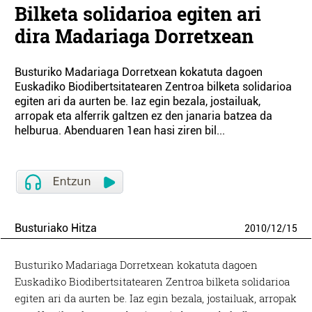
Bilketa solidarioa egiten ari
dira Madariaga Dorretxean
Busturiko Madariaga Dorretxean kokatuta dagoen
Euskadiko Biodibertsitatearen Zentroa bilketa solidarioa
egiten ari da aurten be. Iaz egin bezala, jostailuak,
arropak eta alferrik galtzen ez den janaria batzea da
helburua. Abenduaren 1ean hasi ziren bil...
Busturiako Hitza
2010
/
12
/
15
Busturiko Madariaga Dorretxean kokatuta dagoen
Euskadiko Biodibertsitatearen Zentroa bilketa solidarioa
egiten ari da aurten be. Iaz egin bezala, jostailuak, arropak