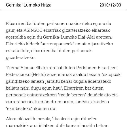
Gernika-Lumoko Hitza
2010
/
12
/
03
Elbarriren bat duten pertsonen nazioarteko eguna da
gaur, eta ASINSOC elbarriak gizarteratzeko elkarteak
agerraldia egin du Gernika-Lumoko Elai-Alai aretoan.
Elkarteko kideek “aurrerapausoak” ematen jarraitzeko
eskatu dute, elbarriren bat duten pertsonak
gizarteratzeko.
Txema Alonso Elbarriren bat duten Pertsonen Elkarteen
Federazioko (Heldu) zuzendariak azaldu bezala, “oztopoak
gainditzeko lanean jarraitu behar dugula adierazteko
baliatu nahi dugu egun hau”. Elbarriren bat duten
pertsonak gainontzekoen “maila berean” daudela dio eta,
aurrerapausoak eman diren arren, lanean jarraitzea
“ezinbesteko” ikusten du.
Alonsok azaldu bezala, “ikasleek egin dituzten
marrazkiek argi islatzen dute lanean jarraitu behar