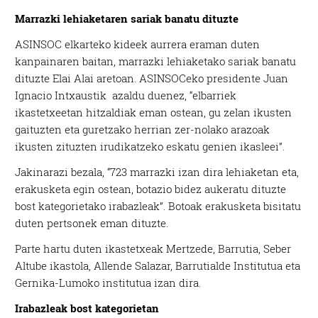
Marrazki lehiaketaren sariak banatu dituzte
ASINSOC elkarteko kideek aurrera eraman duten
kanpainaren baitan, marrazki lehiaketako sariak banatu
dituzte Elai Alai aretoan. ASINSOCeko presidente Juan
Ignacio Intxaustik azaldu duenez, “elbarriek
ikastetxeetan hitzaldiak eman ostean, gu zelan ikusten
gaituzten eta guretzako herrian zer-nolako arazoak
ikusten zituzten irudikatzeko eskatu genien ikasleei”.
Jakinarazi bezala, “723 marrazki izan dira lehiaketan eta,
erakusketa egin ostean, botazio bidez aukeratu dituzte
bost kategorietako irabazleak”. Botoak erakusketa bisitatu
duten pertsonek eman dituzte.
Parte hartu duten ikastetxeak Mertzede, Barrutia, Seber
Altube ikastola, Allende Salazar, Barrutialde Institutua eta
Gernika-Lumoko institutua izan dira.
Irabazleak bost kategorietan