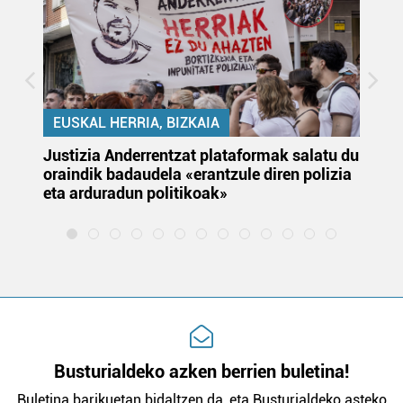
EUSKAL HERRIA, BIZKAIA
Justizia Anderrentzat plataformak salatu du
Eu
oraindik badaudela «erantzule diren polizia
‘E
eta arduradun politikoak»
Busturialdeko azken berrien buletina!
Buletina barikuetan bidaltzen da, eta Busturialdeko asteko