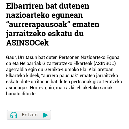
Elbarriren bat dutenen
nazioarteko egunean
“aurrerapausoak” ematen
jarraitzeko eskatu du
ASINSOCek
Gaur, Urritasun bat duten Pertsonen Nazioarteko Eguna
da eta Helbarriak Gizarteratzeko Elkarteak (ASINSOC)
agerraldia egin du Gernika-Lumoko Elai Alai aretoan.
Elkarteko kideek, "aurrera pausuak" ematen jarraitzeko
eskatu dute urritasun bat duten pertsonak gizarteratzeko
asmoagaz. Horrez gain, marrazki lehiaketako sariak
banatu dituzte.