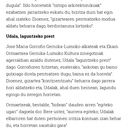
dugula”. Ildo horretatik “oztopo arkitektonikoak”
ezabatzen jarraitzeko eskatu du, bizitza duin bat egin
ahal izateko. Dioenez, “gizartearen pentsatzeko modua
aldatu beharra dago, berdintasuna lortzeko”.
Udala, laguntzeko prest
Jose Maria Gorroño Gernika-Lumoko alkateak eta Ekain
Ormaetxea Gernika-Lumoko Kultura zinegotziak
agerraldian azaldu dutenez, Udala “laguntzeko prest”
dago. Gorroñoren hitzetan, esaterako, “askotan gu baino
gutxiago direla pentsatzen dugu, baina ez da horrela”.
Dioenez, gizartea “kontzientziatu” beharra dago jarrera
hori aldatzeko eta, Udalak, ahal duen heinean, lagundu
egingo du zeregin horretan.
Ormaetxeak, bestalde, “bidean” dauden arren “egiteko
ugari” dagoela dio. Bere ustez, “aurrera egiteko, Udalak
elbarriren bat duten pertsonen iritzia kontuan izan behar
du, eta horretan saiatuko gara”.