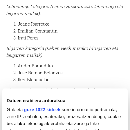
Lehenengo kategoria (Lehen Hezkuntzako lehenengo eta
bigarren mailak):
Joane Ibarretxe
Emilian Constantin
Irati Perez
Bigarren kategoria (Lehen Hezkuntzako hirugarren eta
laugarren mailak)
Ander Barandika
Jose Ramon Betanzos
Iker Blanquelao
Hirugarren kategoria (Lehen Hezkuntzako bostgarren eta
seigarren mailak)
Datuen erabilera arduratsua
Ane Agirre
Guk eta
gure 1022 kideek
sure informacio pertsonala,
Amaiur Arronategi
zure IP zenbakia, esaterako, prozesatzen ditugu, cookie
Iraide Zabala
bezalako teknologiak erabiliz eta zure gailuko