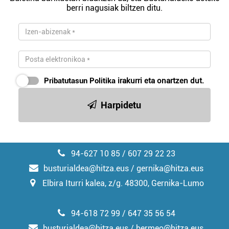
berri nagusiak biltzen ditu.
Pribatutasun Politika
irakurri eta onartzen dut.
Harpidetu
94-627 10 85 / 607 29 22 23
busturialdea@hitza.eus / gernika@hitza.eus
Elbira Iturri kalea, z/g. 48300, Gernika-Lumo
94-618 72 99 / 647 35 56 54
busturialdea@hitza.eus / bermeo@hitza.eus