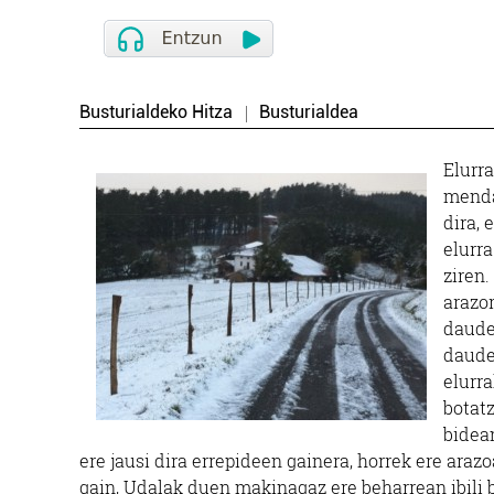
Busturialdeko Hitza
Busturialdea
Elurra
menda
dira, 
elurr
ziren.
arazor
daude
daude
elurra
botatz
bidean
ere jausi dira errepideen gainera, horrek ere araz
gain, Udalak duen makinagaz ere beharrean ibili be