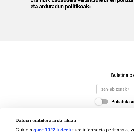
 gizon
oraindik badaudela «erantzule diren polizia
eta arduradun politikoak»
Buletina ba
Pribatutasu
Datuen erabilera arduratsua
Guk eta
gure 1022 kideek
sure informacio pertsonala, z