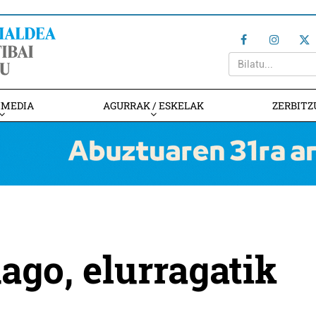
IMEDIA
AGURRAK / ESKELAK
ZERBITZ
dago, elurragatik