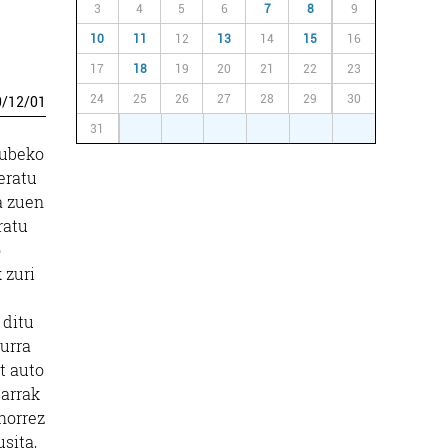
3
4
5
6
7
8
9
10
11
12
13
14
15
16
17
18
19
20
21
22
23
24
25
26
27
28
29
30
0
/
12
/
01
31
1
2
3
4
5
6
lubeko
eratu
a zuen
ratu
o
 zuri
 ditu
lurra
t auto
darrak
 horrez
sita,