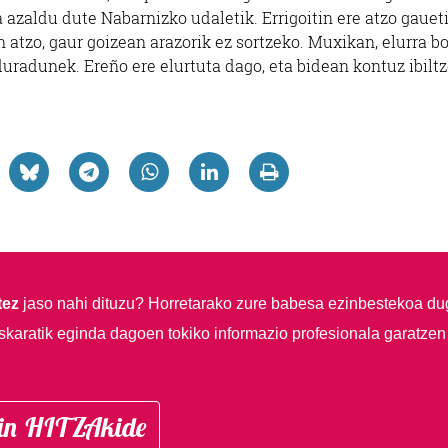
azaldu dute Nabarnizko udaletik. Errigoitin ere atzo gaueti
n atzo, gaur goizean arazorik ez sortzeko. Muxikan, elurra b
rduradunek. Ereño ere elurtuta dago, eta bidean kontuz ibilt
tez
jaso nahi dituzu?
Horretarako zure babesa ezinbestekoa du
skaratik eginda dagoen tokiko informazio profesionala garatzen
in HITZAkide