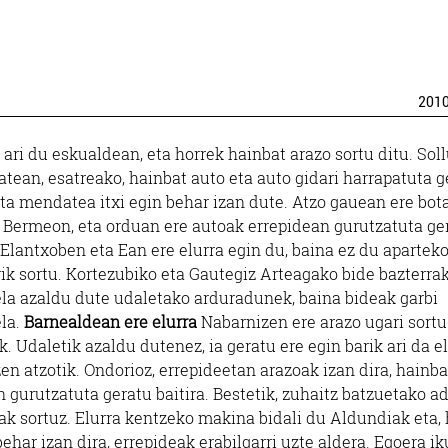
201
 ari du eskualdean, eta horrek hainbat arazo sortu ditu. Sol
tean, esatreako, hainbat auto eta auto gidari harrapatuta g
eta mendatea itxi egin behar izan dute. Atzo gauean ere bot
a Bermeon, eta orduan ere autoak errepidean gurutzatuta ge
 Elantxoben eta Ean ere elurra egin du, baina ez du apartek
ik sortu. Kortezubiko eta Gautegiz Arteagako bide bazterrak
la azaldu dute udaletako arduradunek, baina bideak garbi
la.
Barnealdean ere elurra
Nabarnizen ere arazo ugari sortu
k. Udaletik azaldu dutenez, ia geratu ere egin barik ari da e
en atzotik. Ondorioz, errepideetan arazoak izan dira, hainba
 gurutzatuta geratu baitira. Bestetik, zuhaitz batzuetako a
oak sortuz. Elurra kentzeko makina bidali du Aldundiak eta,
har izan dira, errepideak erabilgarri uzte aldera. Egoera iku