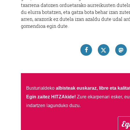
txarrena datozen orduetarako aurreikusten dutela 
du elurra botatzen, eta gatza bota behar izan zute
arren, arazorik ez dutela izan azaldu dute udal a
gomendioa egin dute.
Busturialdeko
albisteak euskaraz, libre eta kalita
Egin zaitez HITZAkide!
Zure ekarpenari esker, eu
indartzen lagunduko duzu.
Eg