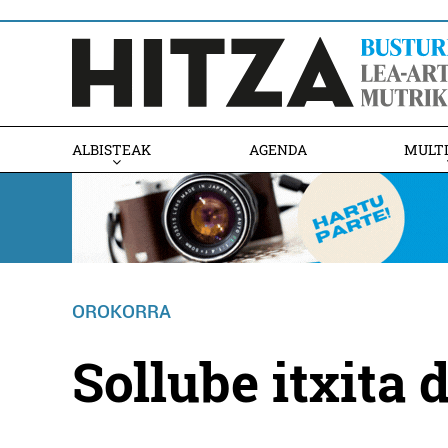
ALBISTEAK
AGENDA
MULT
OROKORRA
Sollube itxita 