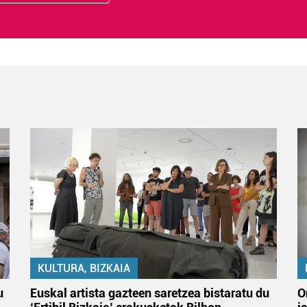
KULTURA, BIZKAIA
u
Euskal artista gazteen saretzea bistaratu du
O