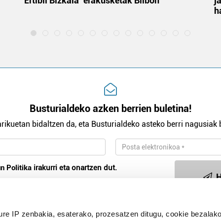
‘Ertibil Bizkaia’ erakusketak Bilbon
j
h
Busturialdeko azken berrien buletina!
rikuetan bidaltzen da, eta Busturialdeko asteko berri nagusiak b
n Politika
irakurri eta onartzen dut.
H
ure IP zenbakia, esaterako, prozesatzen ditugu, cookie bezalako