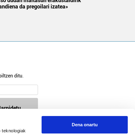
aso dudan maitasun erakustaldirik
andiena da pregoilari izatea»
iltzen ditu.
arpidetu
Dena onartu
 teknologiak