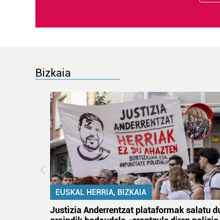
Bizkaia
EUSKAL HERRIA, BIZKAIA
tik
Justizia Anderrentzat plataformak salatu d