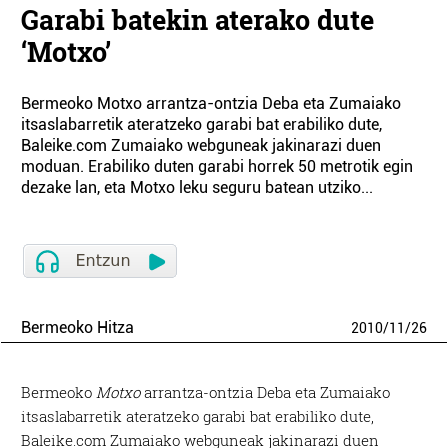
Garabi batekin aterako dute
‘Motxo’
Bermeoko Motxo arrantza-ontzia Deba eta Zumaiako
itsaslabarretik ateratzeko garabi bat erabiliko dute,
Baleike.com Zumaiako webguneak jakinarazi duen
moduan. Erabiliko duten garabi horrek 50 metrotik egin
dezake lan, eta Motxo leku seguru batean utziko...
Bermeoko Hitza
2010
/
11
/
26
Bermeoko
Motxo
arrantza-ontzia Deba eta Zumaiako
itsaslabarretik ateratzeko garabi bat erabiliko dute,
Baleike.com Zumaiako webguneak jakinarazi duen