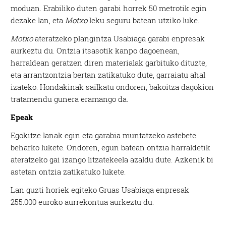
moduan. Erabiliko duten garabi horrek 50 metrotik egin
dezake lan, eta
Motxo
leku seguru batean utziko luke.
Motxo
ateratzeko plangintza Usabiaga garabi enpresak
aurkeztu du. Ontzia itsasotik kanpo dagoenean,
harraldean geratzen diren materialak garbituko dituzte,
eta arrantzontzia bertan zatikatuko dute, garraiatu ahal
izateko. Hondakinak sailkatu ondoren, bakoitza dagokion
tratamendu gunera eramango da.
Epeak
Egokitze lanak egin eta garabia muntatzeko astebete
beharko lukete. Ondoren, egun batean ontzia harraldetik
ateratzeko gai izango litzatekeela azaldu dute. Azkenik bi
astetan ontzia zatikatuko lukete.
Lan guzti horiek egiteko Gruas Usabiaga enpresak
255.000 euroko aurrekontua aurkeztu du.