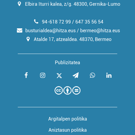
Elbira Iturri kalea, z/g. 48300, Gernika-Lumo
94-618 72 99 / 647 35 56 54
busturialdea@hitza.eus / bermeo@hitza.eus
Atalde 17, atzealdea. 48370, Bermeo
Publizitatea
Argitalpen politika
Aniztasun politika