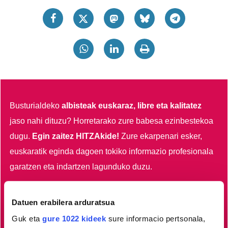
Busturialdeko
albisteak euskaraz, libre eta kalitatez
jaso nahi dituzu?
Horretarako zure babesa ezinbestekoa
dugu.
Egin zaitez HITZAkide!
Zure ekarpenari esker,
euskaratik eginda dagoen tokiko informazio profesionala
garatzen eta indartzen lagunduko duzu.
Egin HITZAkide
Datuen erabilera arduratsua
Guk eta
gure 1022 kideek
sure informacio pertsonala,