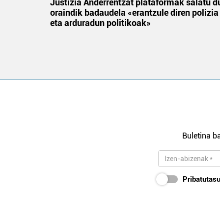
tik
Justizia Anderrentzat plataformak salatu d
 gizon
oraindik badaudela «erantzule diren polizia
eta arduradun politikoak»
Buletina ba
Pribatutasu