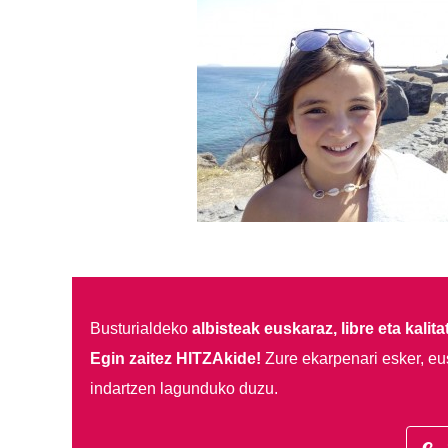
Busturialdeko
albisteak euskaraz, libre eta kalita
Egin zaitez HITZAkide!
Zure ekarpenari esker, eu
indartzen lagunduko duzu.