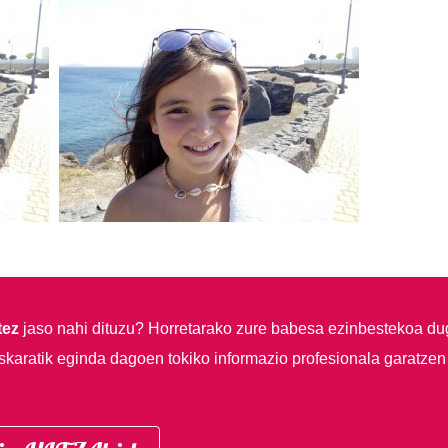
tez
jaso nahi dituzu?
Horretarako zure babesa ezinbestekoa du
skaratik eginda dagoen tokiko informazio profesionala garatzen