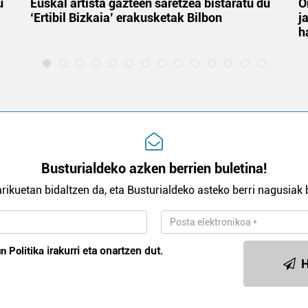
u
Euskal artista gazteen saretzea bistaratu du
O
‘Ertibil Bizkaia’ erakusketak Bilbon
j
h
Busturialdeko azken berrien buletina!
rikuetan bidaltzen da, eta Busturialdeko asteko berri nagusiak b
n Politika
irakurri eta onartzen dut.
H