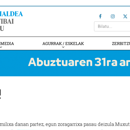
IMEDIA
AGURRAK / ESKELAK
ZERBITZ
!
milixa danan partez, egun zoragarrixa pasau deizula.Muxut