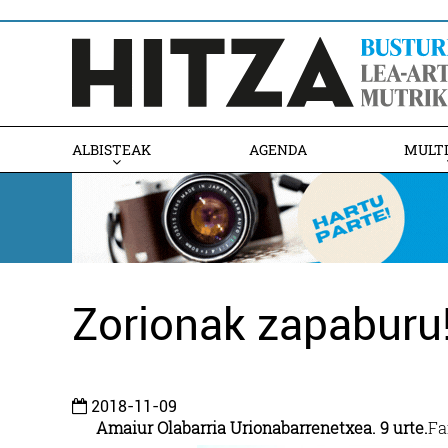
ALBISTEAK
AGENDA
MULT
Zorionak zapaburu
2018-11-09
Amaiur Olabarria Urionabarrenetxea. 9 urte.
Fa