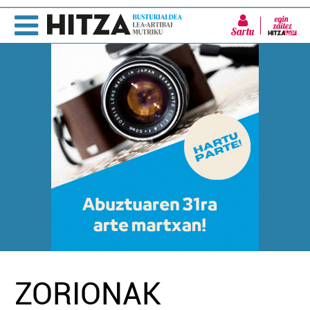
Sartu
ZORIONAK