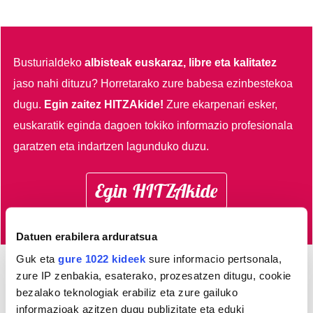
Busturialdeko
albisteak euskaraz, libre eta kalitatez
jaso nahi dituzu?
Horretarako zure babesa ezinbestekoa
dugu.
Egin zaitez HITZAkide!
Zure ekarpenari esker,
euskaratik eginda dagoen tokiko informazio profesionala
garatzen eta indartzen lagunduko duzu.
Egin HITZAkide
Datuen erabilera arduratsua
Guk eta
gure 1022 kideek
sure informacio pertsonala,
zure IP zenbakia, esaterako, prozesatzen ditugu, cookie
AGENDA
bezalako teknologiak erabiliz eta zure gailuko
informazioak azitzen dugu publizitate eta eduki