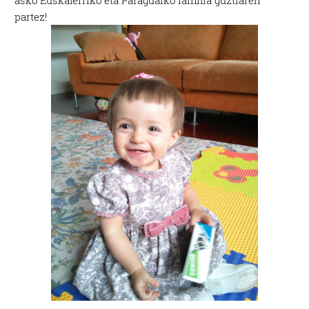
asko Euskalerriko eta Paraguaiko familia guztiaren
partez!