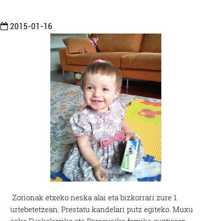
2015-01-16
Zorionak etxeko neska alai eta bizkorrari zure 1.
urtebetetzean. Prestatu kandelari putz egiteko. Muxu