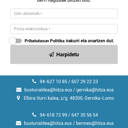
berri nagusiak biltzen ditu.
zerbitzuak hobetzeko asmoz, cookie teknologiaz
baliatzen gara. Ohar hau onartuz gero, teknologia hori
erabiltzeko baimen esplizitua ematen diguzu.
Gehiago
irakurri
Pribatutasun Politika
irakurri eta onartzen dut.
Harpidetu
94-627 10 85 / 607 29 22 23
busturialdea@hitza.eus / gernika@hitza.eus
Elbira Iturri kalea, z/g. 48300, Gernika-Lumo
94-618 72 99 / 647 35 56 54
busturialdea@hitza.eus / bermeo@hitza.eus