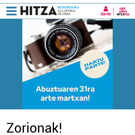
Sartu
Zorionak!