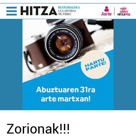
Sartu
Zorionak!!!