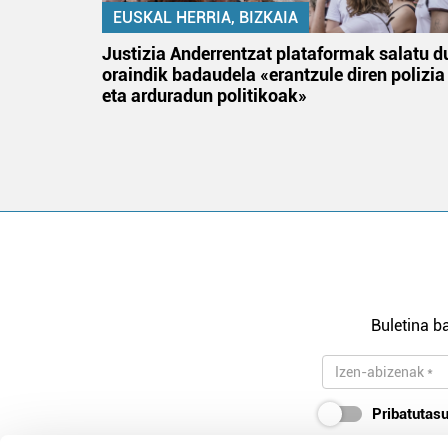
EUSKAL HERRIA, BIZKAIA
an
Justizia Anderrentzat plataformak salatu d
oraindik badaudela «erantzule diren polizia
eta arduradun politikoak»
Buletina ba
Pribatutasu