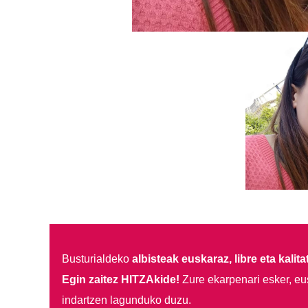
Busturialdeko
albisteak euskaraz, libre eta kalita
Egin zaitez HITZAkide!
Zure ekarpenari esker, eu
indartzen lagunduko duzu.