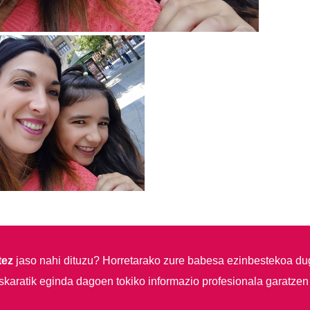
tez
jaso nahi dituzu?
Horretarako zure babesa ezinbestekoa du
skaratik eginda dagoen tokiko informazio profesionala garatzen