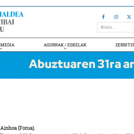
IMEDIA
AGURRAK / ESKELAK
ZERBITZ
Ainhoa (Forua).