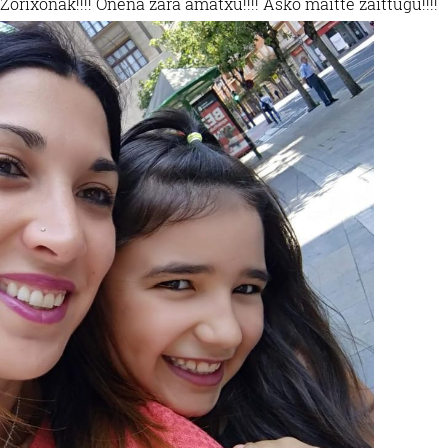
 Zorixonak!!!! Onena zara amatxu!!!! Asko maitte zaittugu!!!!