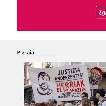
Eg
Bizkaia