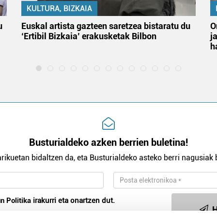
KULTURA, BIZKAIA
u
Euskal artista gazteen saretzea bistaratu du
O
‘Ertibil Bizkaia’ erakusketak Bilbon
j
h
Busturialdeko azken berrien buletina!
rikuetan bidaltzen da, eta Busturialdeko asteko berri nagusiak b
n Politika
irakurri eta onartzen dut.
H