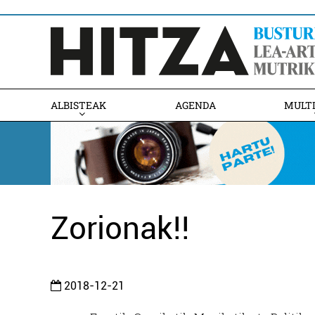
ALBISTEAK
AGENDA
MULT
Zorionak!!
2018-12-21