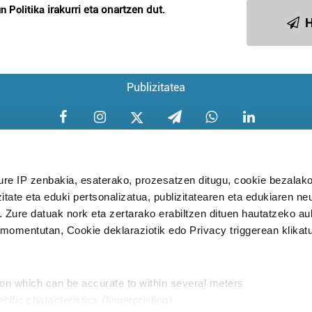
n Politika
irakurri eta onartzen dut.
H
Publizitatea
ure IP zenbakia, esaterako, prozesatzen ditugu, cookie bezalako
itate eta eduki pertsonalizatua, publizitatearen eta edukiaren ne
Aniztasun politika
Pribatutasun poli
. Zure datuak nork eta zertarako erabiltzen dituen hautatzeko a
omentutan, Cookie deklaraziotik edo Privacy triggerean klikat
Babesleak:
ion which can be accurate to within several meters
cific characteristics (fingerprinting)