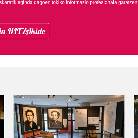
skaratik eginda dagoen tokiko informazio profesionala garatzen
in HITZAkide