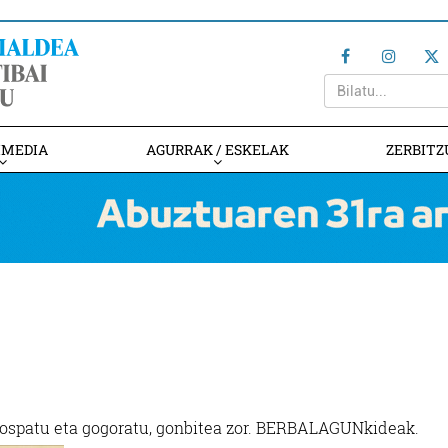
IMEDIA
AGURRAK / ESKELAK
ZERBITZ
spatu eta gogoratu, gonbitea zor. BERBALAGUNkideak.