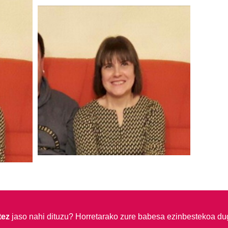
tez
jaso nahi dituzu?
Horretarako zure babesa ezinbestekoa du