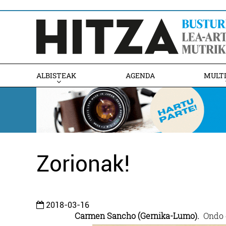
ALBISTEAK
AGENDA
MULT
Zorionak!
2018-03-16
Carmen Sancho (Gernika-Lumo).
Ondo o