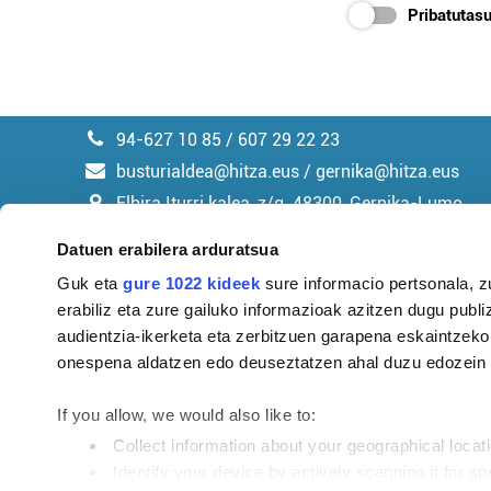
Pribatutasu
94-627 10 85 / 607 29 22 23
busturialdea@hitza.eus / gernika@hitza.eus
Elbira Iturri kalea, z/g. 48300, Gernika-Lumo
Datuen erabilera arduratsua
Guk eta
gure 1022 kideek
sure informacio pertsonala, z
erabiliz eta zure gailuko informazioak azitzen dugu publiz
Argitalpen politika
audientzia-ikerketa eta zerbitzuen garapena eskaintzeko
onespena aldatzen edo deuseztatzen ahal duzu edozein m
If you allow, we would also like to:
Collect information about your geographical locat
Identify your device by actively scanning it for spe