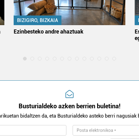
BIZIGIRO, BIZKAIA
a
Ezinbesteko andre ahaztuak
E
e
Busturialdeko azken berrien buletina!
rikuetan bidaltzen da, eta Busturialdeko asteko berri nagusiak b