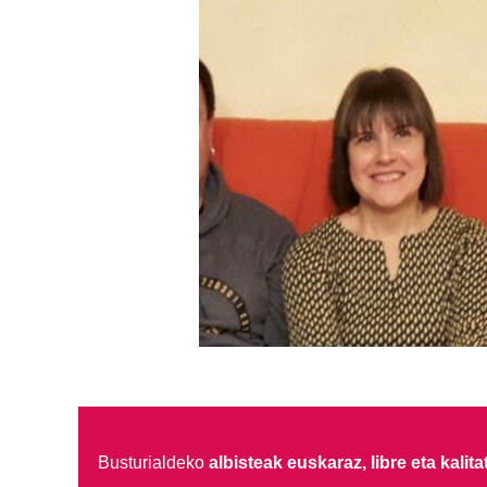
Busturialdeko
albisteak euskaraz, libre eta kalita