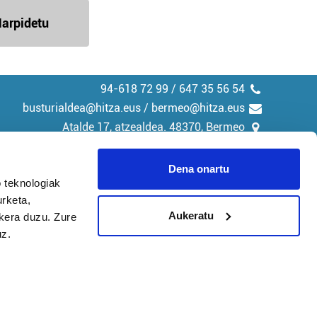
arpidetu
94-618 72 99 / 647 35 56 54
busturialdea@hitza.eus / bermeo@hitza.eus
Atalde 17, atzealdea. 48370, Bermeo
Dena onartu
 teknologiak
urketa,
tika
Cookieak
Aukeratu
ukera duzu. Zure
uz.