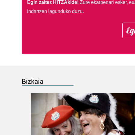
Egin zaitez HITZAkide!
Zure ekarpenari esker, eu
indartzen lagunduko duzu.
Eg
Bizkaia