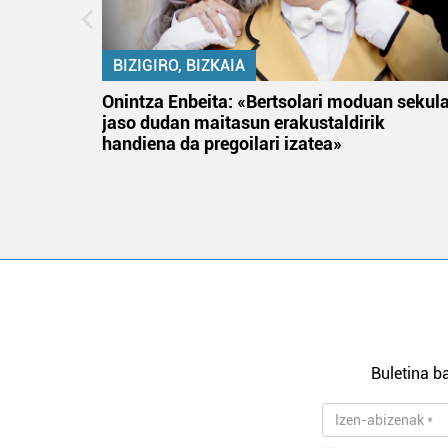
BIZIGIRO, BIZKAIA
na
Onintza Enbeita: «Bertsolari moduan sekul
jaso dudan maitasun erakustaldirik
handiena da pregoilari izatea»
Buletina ba