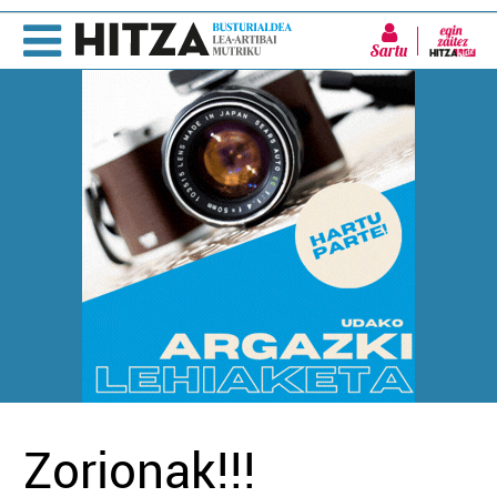
Sartu
Zorionak!!!