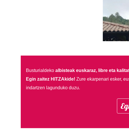
Busturialdeko
albisteak euskaraz, libre eta kalita
Egin zaitez HITZAkide!
Zure ekarpenari esker, eu
indartzen lagunduko duzu.
Eg