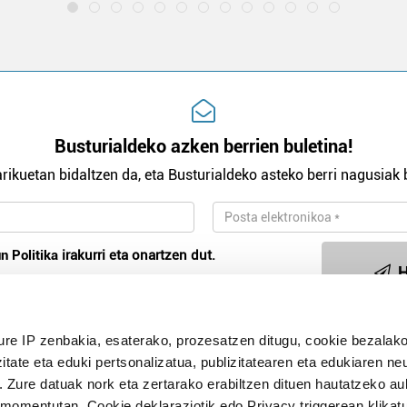
Busturialdeko azken berrien buletina!
rikuetan bidaltzen da, eta Busturialdeko asteko berri nagusiak b
n Politika
irakurri eta onartzen dut.
H
ure IP zenbakia, esaterako, prozesatzen ditugu, cookie bezalako
Publizitatea
itate eta eduki pertsonalizatua, publizitatearen eta edukiaren ne
. Zure datuak nork eta zertarako erabiltzen dituen hautatzeko a
omentutan, Cookie deklaraziotik edo Privacy triggerean klikat