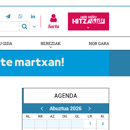
Sartu
U GIDA
BEREZIAK
NOR GARA
AGENDA
HITZAREN 20. URTEURRENA
EUSKALDUNAK AUSTRALIAN
GAZTEMUNDURI ATEAK IREKI
Abuztua 2026
AL.
AR.
AZ.
OG.
OL.
LR.
IG.
27
28
29
30
31
1
2