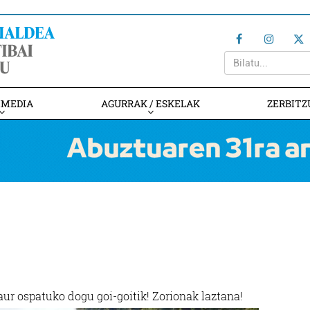
IMEDIA
AGURRAK / ESKELAK
ZERBITZ
aur ospatuko dogu goi-goitik! Zorionak laztana!