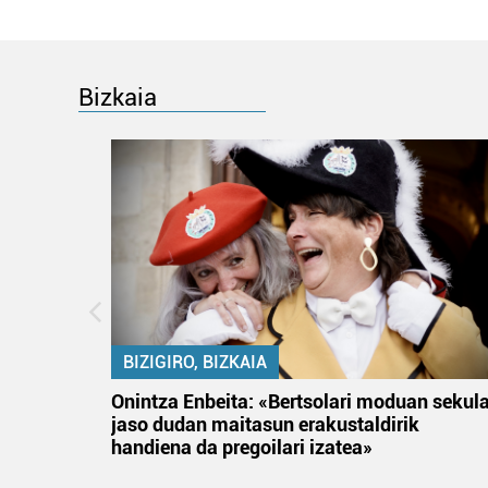
Bizkaia
BIZIGIRO, BIZKAIA
na
Onintza Enbeita: «Bertsolari moduan sekul
jaso dudan maitasun erakustaldirik
handiena da pregoilari izatea»