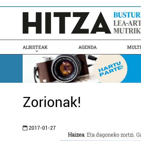
ALBISTEAK
AGENDA
MULT
Zorionak!
2017-01-27
Haizea
. Eta dagoneko zortzi. G