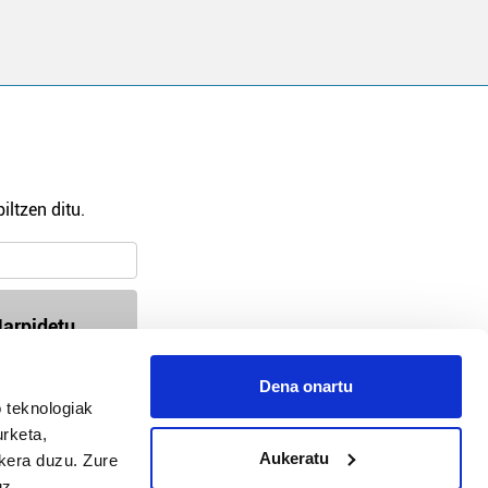
iltzen ditu.
arpidetu
Dena onartu
 teknologiak
94-618 72 99 / 647 35 56 54
urketa,
busturialdea@hitza.eus / bermeo@hitza.eus
Aukeratu
ukera duzu. Zure
Atalde 17, atzealdea. 48370, Bermeo
uz.