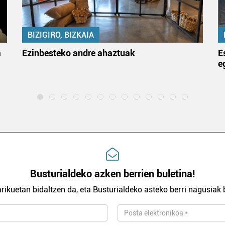
BIZIGIRO, BIZKAIA
a
Ezinbesteko andre ahaztuak
E
e
Busturialdeko azken berrien buletina!
rikuetan bidaltzen da, eta Busturialdeko asteko berri nagusiak b