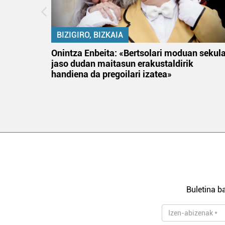
BIZIGIRO, BIZKAIA
na
Onintza Enbeita: «Bertsolari moduan sekul
jaso dudan maitasun erakustaldirik
handiena da pregoilari izatea»
Buletina ba