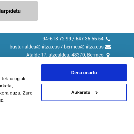
arpidetu
94-618 72 99 / 647 35 56 54
busturialdea@hitza.eus / bermeo@hitza.eus
Atalde 17, atzealdea. 48370, Bermeo
Dena onartu
 teknologiak
urketa,
tika
Cookieak
Aukeratu
ukera duzu. Zure
uz.