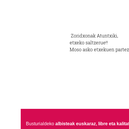
Zoridxonak Atuntxiki,
etxeko saltzerue!!
Moso asko etxekuen partez
Busturialdeko
albisteak euskaraz, libre eta kalita