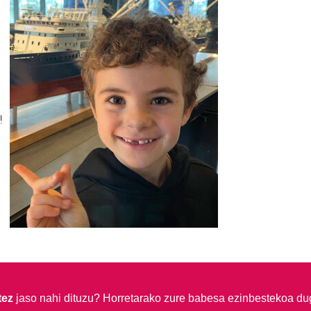
!
tez
jaso nahi dituzu?
Horretarako zure babesa ezinbestekoa du