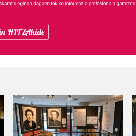
skaratik eginda dagoen tokiko informazio profesionala garatzen
in HITZAkide