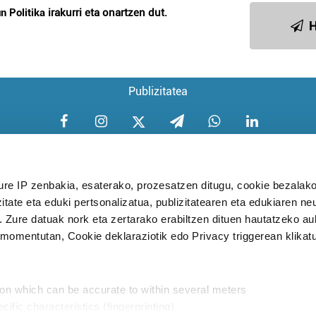
n Politika
irakurri eta onartzen dut.
H
Publizitatea
ure IP zenbakia, esaterako, prozesatzen ditugu, cookie bezalako
itate eta eduki pertsonalizatua, publizitatearen eta edukiaren ne
Aniztasun politika
Pribatutasun poli
. Zure datuak nork eta zertarako erabiltzen dituen hautatzeko a
omentutan, Cookie deklaraziotik edo Privacy triggerean klikat
Babesleak:
ion which can be accurate to within several meters
cific characteristics (fingerprinting)