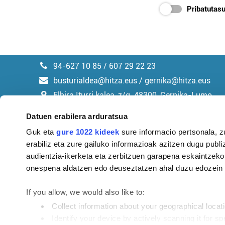
Pribatutasu
94-627 10 85 / 607 29 22 23
busturialdea@hitza.eus / gernika@hitza.eus
Elbira Iturri kalea, z/g. 48300, Gernika-Lumo
Datuen erabilera arduratsua
Guk eta
gure 1022 kideek
sure informacio pertsonala, z
erabiliz eta zure gailuko informazioak azitzen dugu publiz
Argitalpen politika
audientzia-ikerketa eta zerbitzuen garapena eskaintzeko
onespena aldatzen edo deuseztatzen ahal duzu edozein m
If you allow, we would also like to:
Collect information about your geographical locat
Identify your device by actively scanning it for spe