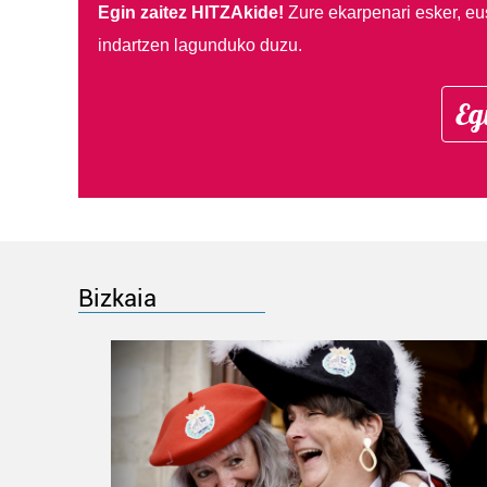
Egin zaitez HITZAkide!
Zure ekarpenari esker, eu
indartzen lagunduko duzu.
Eg
Bizkaia