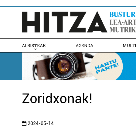
ALBISTEAK
AGENDA
MULT
Zoridxonak!
2024-05-14