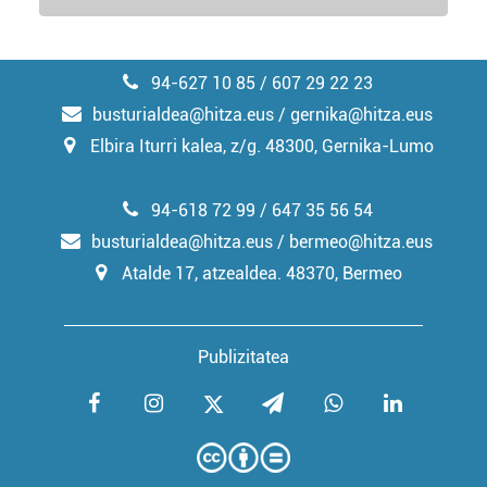
94-627 10 85 / 607 29 22 23
busturialdea@hitza.eus / gernika@hitza.eus
Elbira Iturri kalea, z/g. 48300, Gernika-Lumo
94-618 72 99 / 647 35 56 54
busturialdea@hitza.eus / bermeo@hitza.eus
Atalde 17, atzealdea. 48370, Bermeo
Publizitatea