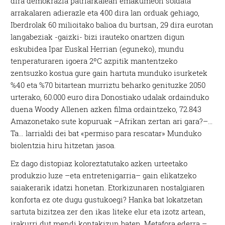
dira demokrazia patriarkalean emakumeon soldata
arrakalaren adierazle eta 400 dira lan orduak gehiago,
Iberdrolak 60 milioitako balioa du burtsan, 29 dira eurotan
langabeziak -gaizki- bizi irauteko onartzen digun
eskubidea Ipar Euskal Herrian (eguneko), mundu
tenperaturaren igoera 2ºC azpitik mantentzeko
zentsuzko kostua gure gain hartuta munduko isurketek
%40 eta %70 bitartean murriztu beharko genituzke 2050
urterako, 60.000 euro dira Donostiako udalak ordainduko
duena Woody Allenen azken filma ordaintzeko, 72.843
Amazonetako sute kopuruak –Afrikan zertan ari gara?–…
Ta… larrialdi dei bat «permiso para rescatar» Munduko
biolentzia hiru hitzetan jasoa.
Ez dago distopiaz koloreztatutako azken urteetako
produkzio luze –eta entretenigarria– gain elikatzeko
saiakerarik idatzi honetan. Etorkizunaren nostalgiaren
konforta ez ote dugu gustukoegi? Hanka bat lokatzetan
sartuta bizitzea zer den ikas liteke elur eta izotz artean,
irakurri dut mendi kontakizun baten. Metafora ederra –