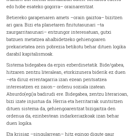
edo hobe esateko gogorra– orainarentzat.
Betiereko garapenaren amets –orain gaiztoa– bizitzen
ari gara. Bizi eta planetaren finitutasunari –ta
zaurgarritasunari– entzungor interesatuan, gutxi
batzuen metatzea ahalbidetzeko gehiengoaren
prekarietatea zein pobrezia betikotu behar dituen logika
darabil kapitalismoak.
Sistema bidegabea da erpin ezberdinetatik. Bide/gabea,
hitzaren zentzu literalean, etorkizunera biderik ez duen
–eta diruz errentagarria izan ezean pentsatzea
interesatzen ez zaion– ordenu soziala izatean.
Absurdo(egi)a badirudi ere. Bidegabea, zentzu literarioan,
bizi izate injustua da. Herria eta herritarrak suntsitzen
dituen sistema da, gehiengoarentzat bizigaitza den
ordenua da, ezinbestean indarkeriazkoak izan behar
duen logika.
Eta krisiaz –singularrean– hitz egingo digute gaur