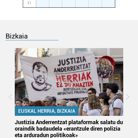
31
1
2
3
4
5
6
Bizkaia
EUSKAL HERRIA, BIZKAIA
Justizia Anderrentzat plataformak salatu du
Eu
oraindik badaudela «erantzule diren polizia
‘E
eta arduradun politikoak»