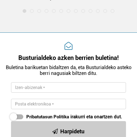
Busturialdeko azken berrien buletina!
Buletina barikuetan bidaltzen da, eta Busturialdeko asteko
berri nagusiak biltzen ditu.
Pribatutasun Politika
irakurri eta onartzen dut.
Harpidetu