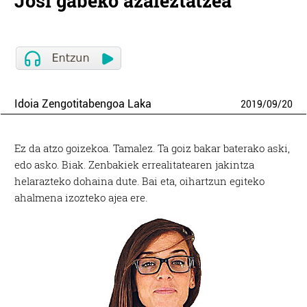
Josi gabeko azaleztatzea
Idoia Zengotitabengoa Laka
2019
/
09
/
20
Ez da atzo goizekoa. Tamalez. Ta goiz bakar baterako aski,
edo asko. Biak. Zenbakiek errealitatearen jakintza
helarazteko dohaina dute. Bai eta, oihartzun egiteko
ahalmena izozteko ajea ere.