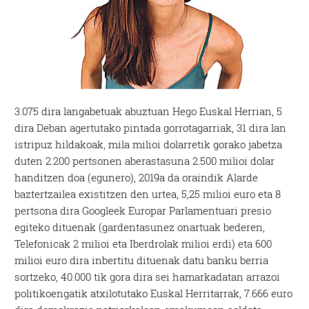
3.075 dira langabetuak abuztuan Hego Euskal Herrian, 5
dira Deban agertutako pintada gorrotagarriak, 31 dira lan
istripuz hildakoak, mila milioi dolarretik gorako jabetza
duten 2.200 pertsonen aberastasuna 2.500 milioi dolar
handitzen doa (egunero), 2019a da oraindik Alarde
baztertzailea existitzen den urtea, 5,25 milioi euro eta 8
pertsona dira Googleek Europar Parlamentuari presio
egiteko dituenak (gardentasunez onartuak bederen,
Telefonicak 2 milioi eta Iberdrolak milioi erdi) eta 600
milioi euro dira inbertitu dituenak datu banku berria
sortzeko, 40.000 tik gora dira sei hamarkadatan arrazoi
politikoengatik atxilotutako Euskal Herritarrak, 7.666 euro