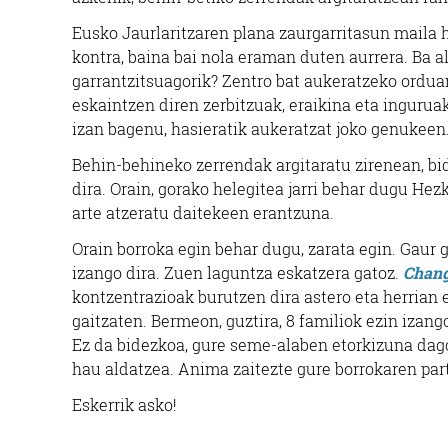
Eusko Jaurlaritzaren plana zaurgarritasun maila 
kontra, baina bai nola eraman duten aurrera. Ba 
garrantzitsuagorik? Zentro bat aukeratzeko ordua
eskaintzen diren zerbitzuak, eraikina eta inguruak
izan bagenu, hasieratik aukeratzat joko genukeen
Behin-behineko zerrendak argitaratu zirenean, bid
dira. Orain, gorako helegitea jarri behar dugu Hez
arte atzeratu daitekeen erantzuna.
Orain borroka egin behar dugu, zarata egin. Gaur 
izango dira. Zuen laguntza eskatzera gatoz.
Chang
kontzentrazioak burutzen dira astero eta herrian
gaitzaten. Bermeon, guztira, 8 familiok ezin iza
Ez da bidezkoa, gure seme-alaben etorkizuna dago
hau aldatzea. Anima zaitezte gure borrokaren part
Eskerrik asko!