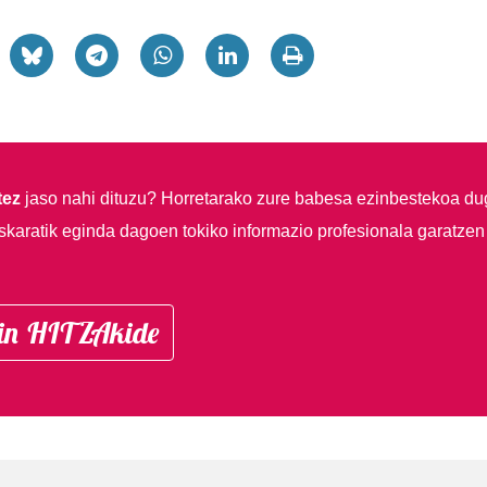
tez
jaso nahi dituzu?
Horretarako zure babesa ezinbestekoa du
skaratik eginda dagoen tokiko informazio profesionala garatzen
in HITZAkide