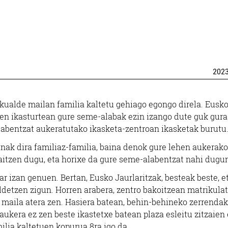
202
skualde mailan familia kaltetu gehiago egongo direla. Eusk
rren ikasturtean gure seme-alabak ezin izango dute guk gur
abentzat aukeratutako ikasketa-zentroan ikasketak burutu
inak dira familiaz-familia, baina denok gure lehen aukerako
aitzen dugu, eta horixe da gure seme-alabentzat nahi dugu
har izan genuen. Bertan, Eusko Jaurlaritzak, besteak beste, 
ldetzen zigun. Horren arabera, zentro bakoitzean matrikula
 maila atera zen. Hasiera batean, behin-behineko zerrendak
aukera ez zen beste ikastetxe batean plaza esleitu zitzaien 
ilia kaltetuen kopurua 8ra igo da.