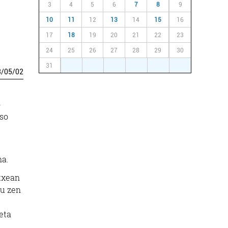
3
4
5
6
7
8
9
10
11
12
13
14
15
16
17
18
19
20
21
22
23
24
25
26
27
28
29
30
31
1
2
3
4
5
6
3
/
05
/
02
o
aso
.
na.
etxean
tu zen
eta