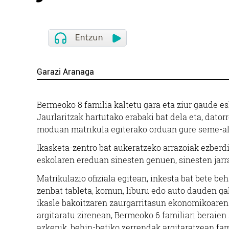
Garazi Aranaga
Bermeoko 8 familia kaltetu gara eta ziur gaude e
Jaurlaritzak hartutako erabaki bat dela eta, dato
moduan matrikula egiterako orduan gure seme-al
Ikasketa-zentro bat aukeratzeko arrazoiak ezberd
eskolaren ereduan sinesten genuen, sinesten jarr
Matrikulazio ofiziala egitean, inkesta bat bete be
zenbat tableta, komun, liburu edo auto dauden ga
ikasle bakoitzaren zaurgarritasun ekonomikoaren
argitaratu zirenean, Bermeoko 6 familiari beraien 
azkenik, behin-betiko zerrendak argitaratzean fam