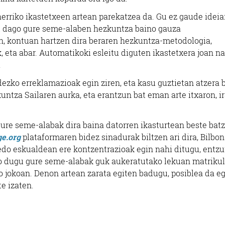
herriko ikastetxeen artean parekatzea da. Gu ez gaude ideia
al dago gure seme-alaben hezkuntza baino gauza
n, kontuan hartzen dira beraren hezkuntza-metodologia,
, eta abar. Automatikoki esleitu diguten ikastetxera joan n
.
ezko erreklamazioak egin ziren, eta kasu guztietan atzera 
kuntza Sailaren aurka, eta erantzun bat eman arte itxaron, ir
gure seme-alabak dira baina datorren ikasturtean beste bat
e.org
plataformaren bidez sinadurak biltzen ari dira, Bilbon
 edo eskualdean ere kontzentrazioak egin nahi ditugu, entz
ngo dugu gure seme-alabak guk aukeratutako lekuan matrikul
 jokoan. Denon artean zarata egiten badugu, posiblea da e
e izaten.