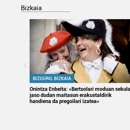
Bizkaia
BIZIGIRO, BIZKAIA
na
Onintza Enbeita: «Bertsolari moduan sekul
jaso dudan maitasun erakustaldirik
handiena da pregoilari izatea»