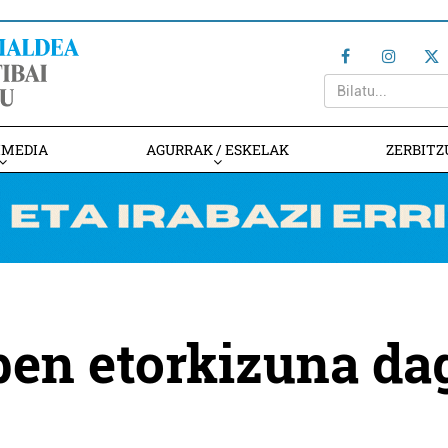
IMEDIA
AGURRAK / ESKELAK
ZERBITZ
ben etorkizuna da