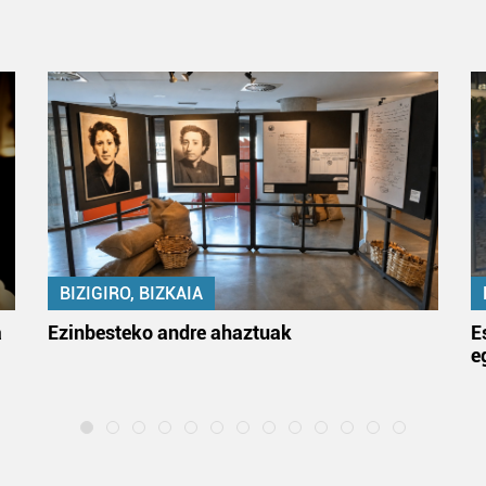
BIZIGIRO, BIZKAIA
a
Ezinbesteko andre ahaztuak
E
e