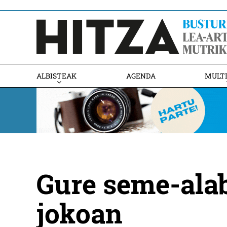
ALBISTEAK
AGENDA
MULT
Gure seme-ala
jokoan