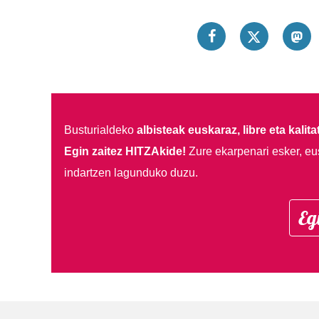
Busturialdeko
albisteak euskaraz, libre eta kalita
Egin zaitez HITZAkide!
Zure ekarpenari esker, eu
indartzen lagunduko duzu.
Eg