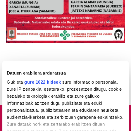
Datuen erabilera arduratsua
Guk eta
gure 1022 kideek
sure informacio pertsonala,
zure IP zenbakia, esaterako, prozesatzen ditugu, cookie
bezalako teknologiak erabiliz eta zure gailuko
informazioak azitzen dugu publizitate eta eduki
pertsonalizatua, publizitatearen eta edukiaren neurketa,
audientzia-ikerketa eta zerbitzuen garapena eskaintzeko.
Busturialdeko
albisteak euskaraz, libre eta kalitatez
Zure datuak nork eta zertarako erabiltzen dituen
jaso nahi dituzu?
Horretarako zure babesa ezinbestekoa