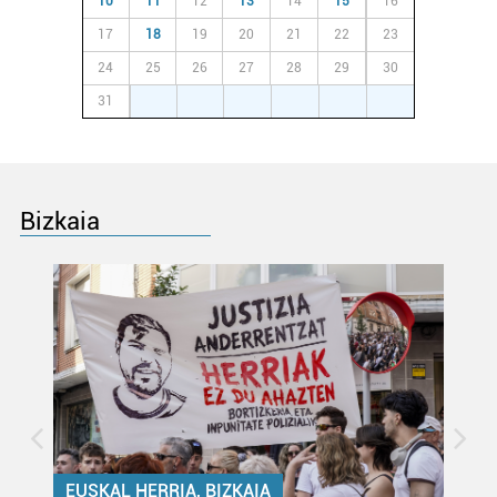
10
11
12
13
14
15
16
erabiltzen dituen hauta dezakezu.
17
18
19
20
21
22
23
24
25
26
27
28
29
30
Bazkide batzuek ez dizute baimenik eskatzen, eta beren
interes komertzial legitimoetan babesten dira. Ikusi gure
31
1
2
3
4
5
6
bazkideen zerrenda, beren ustez zein helburutarako
duten interes legitimoa eta horren aurka nola egin
dezakezun ikusteko.
Bizkaia
Lortu zure datu pertsonalak prozesatzeko moduari
buruzko informazio gehiago eta ezarri zure lehentasunak
datuen atalean. Edozein unetan alda edo ken dezakezu
zure baimena Cookieen adierazpenean.
Webgune honek cookie propioak eta hirugarrenen cookie-
fitxategiak erabiltzen ditu. Zure esperientzia eta
zerbitzuak hobetzeko asmoz, cookie teknologiaz
baliatzen gara. Ohar hau onartuz gero, teknologia hori
erabiltzeko baimen esplizitua ematen diguzu.
Gehiago
EUSKAL HERRIA, BIZKAIA
irakurri