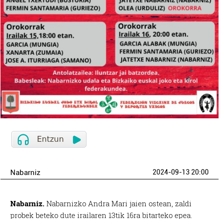
Nabarniz
2024-09-13 20:00
Nabarniz.
Nabarnizko Andra Mari jaien ostean, zaldi
probek beteko dute irailaren 13tik 16ra bitarteko epea.