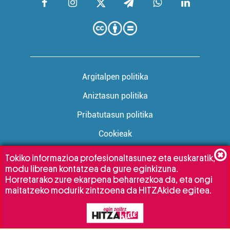
Argitalpen politika
Aniztasun politika
Pribatutasun politika
Cookieak
Tokiko informazioa profesionaltasunez eta euskaratik,
modu librean kontatzea da gure eginkizuna.
Babesleak:
Horretarako zure ekarpena beharrezkoa da, eta ongi
maitatzeko modurik zintzoena da HITZAkide egitea.