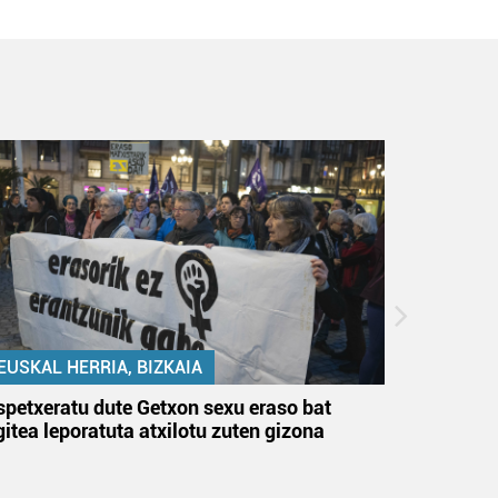
EUSKAL HERRIA, BIZKAIA
EUSKAL 
spetxeratu dute Getxon sexu eraso bat
Santurtz
gitea leporatuta atxilotu zuten gizona
du, bi a