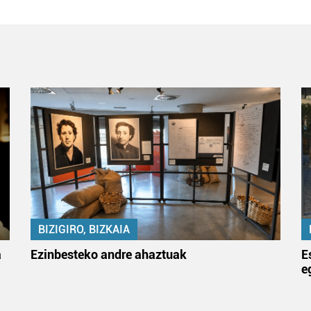
BIZIGIRO, BIZKAIA
a
Ezinbesteko andre ahaztuak
E
e