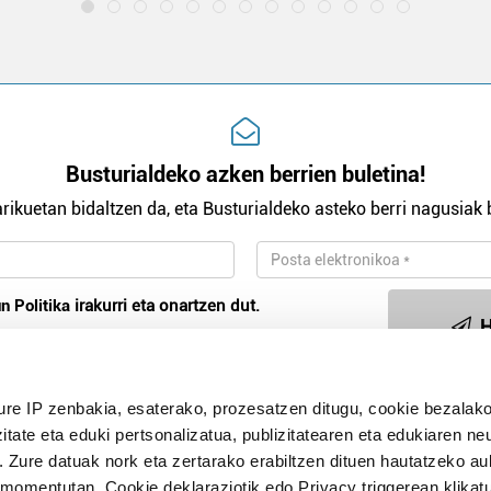
Busturialdeko azken berrien buletina!
rikuetan bidaltzen da, eta Busturialdeko asteko berri nagusiak b
n Politika
irakurri eta onartzen dut.
H
ure IP zenbakia, esaterako, prozesatzen ditugu, cookie bezalako
Publizitatea
itate eta eduki pertsonalizatua, publizitatearen eta edukiaren ne
. Zure datuak nork eta zertarako erabiltzen dituen hautatzeko a
omentutan, Cookie deklaraziotik edo Privacy triggerean klikat