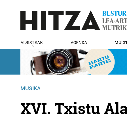
ALBISTEAK
AGENDA
MULT
MUSIKA
XVI. Txistu Al