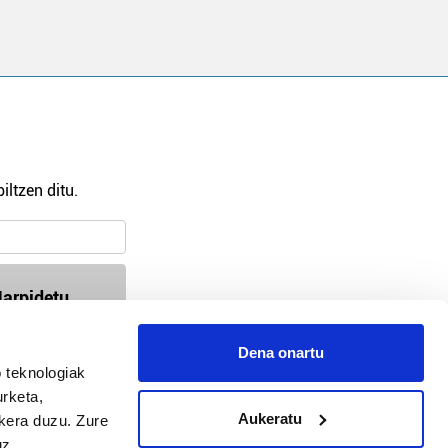
iltzen ditu.
arpidetu
Dena onartu
 teknologiak
94-618 72 99 / 647 35 56 54
urketa,
busturialdea@hitza.eus / bermeo@hitza.eus
Aukeratu
ukera duzu. Zure
Atalde 17, atzealdea. 48370, Bermeo
uz.