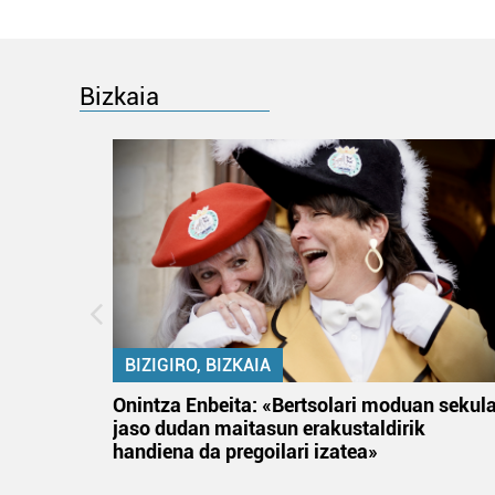
Bizkaia
BIZIGIRO, BIZKAIA
na
Onintza Enbeita: «Bertsolari moduan sekul
jaso dudan maitasun erakustaldirik
handiena da pregoilari izatea»