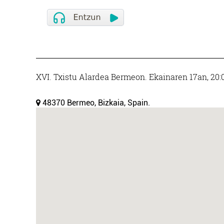
XVI. Txistu Alardea Bermeon. Ekainaren 17an, 20:0
48370 Bermeo, Bizkaia, Spain.