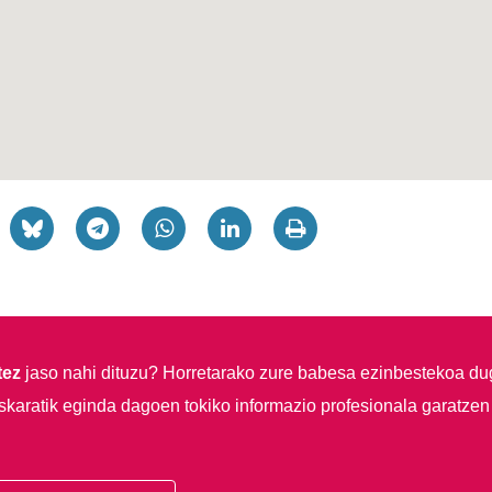
tez
jaso nahi dituzu?
Horretarako zure babesa ezinbestekoa du
skaratik eginda dagoen tokiko informazio profesionala garatzen