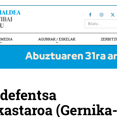
IMEDIA
AGURRAK / ESKELAK
ZERBITZ
 defentsa
kastaroa (Gernika