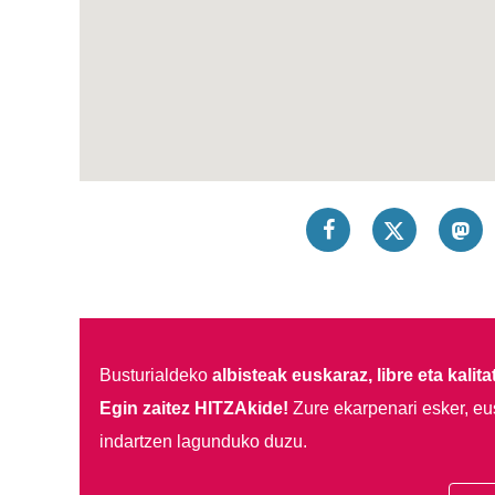
Busturialdeko
albisteak euskaraz, libre eta kalita
Egin zaitez HITZAkide!
Zure ekarpenari esker, eu
indartzen lagunduko duzu.