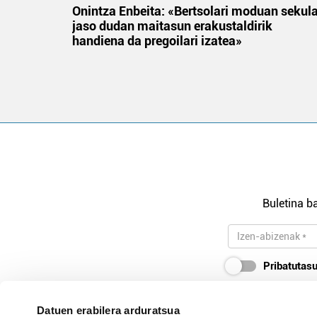
na
Onintza Enbeita: «Bertsolari moduan sekul
jaso dudan maitasun erakustaldirik
handiena da pregoilari izatea»
Buletina ba
Pribatutasu
Datuen erabilera arduratsua