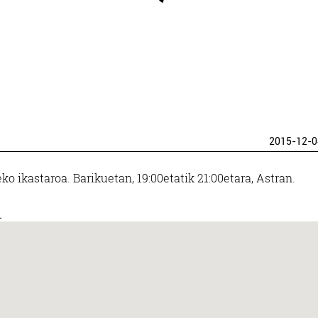
2015-12-0
o ikastaroa. Barikuetan, 19:00etatik 21:00etara, Astran.
.