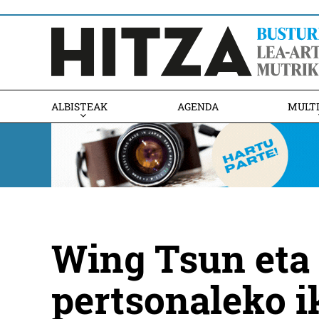
ALBISTEAK
AGENDA
MULT
Wing Tsun eta
pertsonaleko i