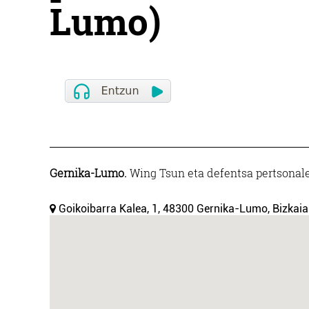
Lumo)
Gernika-Lumo.
Wing Tsun eta defentsa pertsonalek
Goikoibarra Kalea, 1, 48300 Gernika-Lumo, Bizkaia