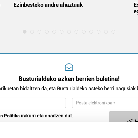
a
Ezinbesteko andre ahaztuak
E
e
Busturialdeko azken berrien buletina!
rikuetan bidaltzen da, eta Busturialdeko asteko berri nagusiak b
n Politika
irakurri eta onartzen dut.
H