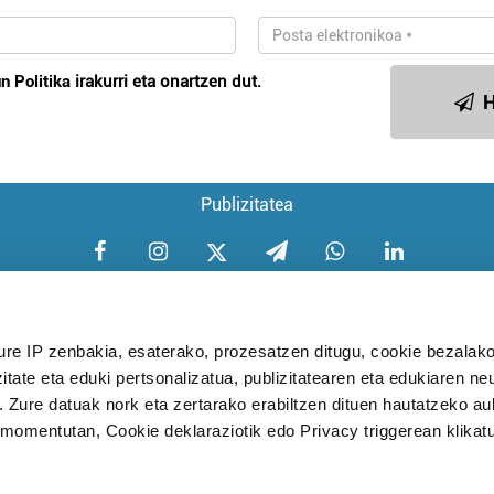
n Politika
irakurri eta onartzen dut.
H
Publizitatea
ure IP zenbakia, esaterako, prozesatzen ditugu, cookie bezalako
itate eta eduki pertsonalizatua, publizitatearen eta edukiaren ne
Aniztasun politika
Pribatutasun poli
. Zure datuak nork eta zertarako erabiltzen dituen hautatzeko a
omentutan, Cookie deklaraziotik edo Privacy triggerean klikat
Babesleak: