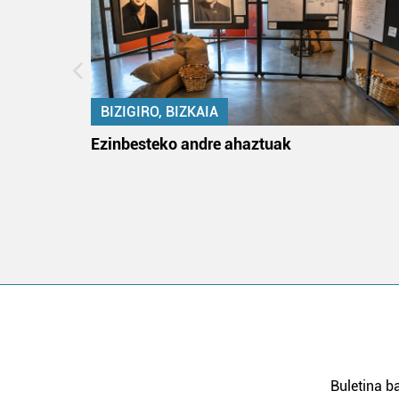
BIZIGIRO, BIZKAIA
ko itun
Ezinbesteko andre ahaztuak
Buletina ba