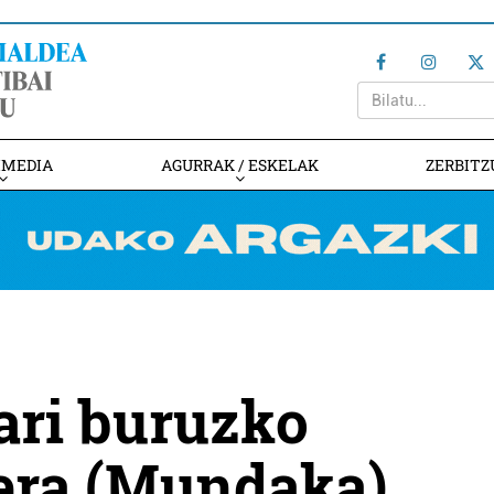
IMEDIA
AGURRAK / ESKELAK
ZERBITZ
ari buruzko
lera (Mundaka)