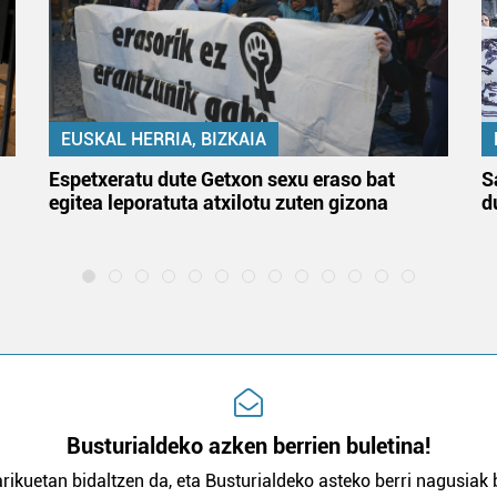
EUSKAL HERRIA, BIZKAIA
Espetxeratu dute Getxon sexu eraso bat
S
egitea leporatuta atxilotu zuten gizona
d
Busturialdeko azken berrien buletina!
rikuetan bidaltzen da, eta Busturialdeko asteko berri nagusiak b