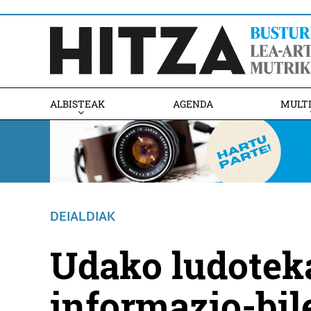
ALBISTEAK
AGENDA
MULT
DEIALDIAK
Udako ludotek
informazio-bi