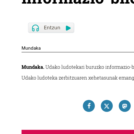
Mundaka
Mundaka.
Udako ludotekari buruzko informazio-bi
Udako ludoteka zerbitzuaren xehetasunak emango d