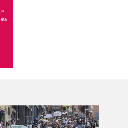
gu.
 eta