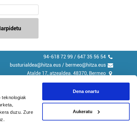
arpidetu
94-618 72 99 / 647 35 56 54
busturialdea@hitza.eus / bermeo@hitza.eus
Atalde 17, atzealdea. 48370, Bermeo
Dena onartu
 teknologiak
urketa,
tika
Cookieak
Aukeratu
ukera duzu. Zure
uz.