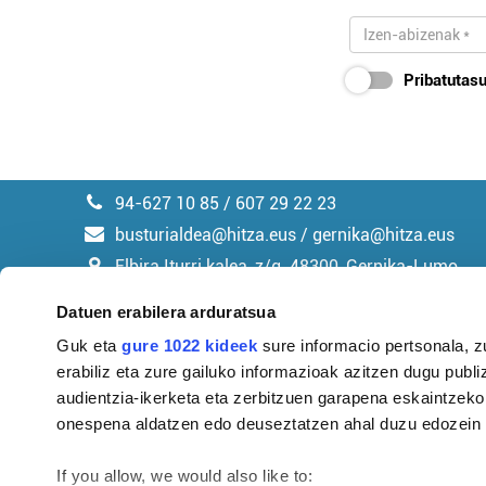
Pribatutasu
94-627 10 85 / 607 29 22 23
busturialdea@hitza.eus / gernika@hitza.eus
Elbira Iturri kalea, z/g. 48300, Gernika-Lumo
Datuen erabilera arduratsua
Guk eta
gure 1022 kideek
sure informacio pertsonala, z
erabiliz eta zure gailuko informazioak azitzen dugu publiz
Argitalpen politika
audientzia-ikerketa eta zerbitzuen garapena eskaintzeko
onespena aldatzen edo deuseztatzen ahal duzu edozein m
If you allow, we would also like to: