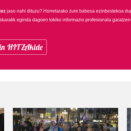
tez
jaso nahi dituzu?
Horretarako zure babesa ezinbestekoa du
skaratik eginda dagoen tokiko informazio profesionala garatzen
in HITZAkide