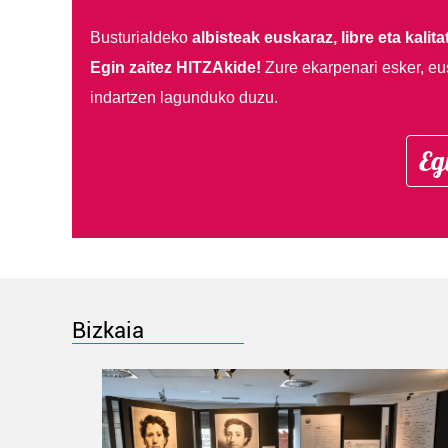
Busturialdeko
albisteak euskaraz, libre eta kalita
Egin zaitez HITZAkide!
Zure ekarpenari esker, eu
indartzen lagunduko duzu.
Eg
Bizkaia