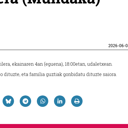
2026-06-0
lera, ekainaren 4an (eguena), 18:00etan,
udaletxea
n.
ituzte, eta familia guztiak gonbidatu dituzte saiora.