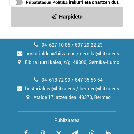
Pribatutasun Politika
irakurri eta onartzen dut.
irakurri
Harpidetu
94-627 10 85 / 607 29 22 23
busturialdea@hitza.eus / gernika@hitza.eus
Elbira Iturri kalea, z/g. 48300, Gernika-Lumo
94-618 72 99 / 647 35 56 54
busturialdea@hitza.eus / bermeo@hitza.eus
Atalde 17, atzealdea. 48370, Bermeo
Publizitatea