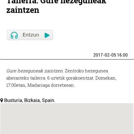
Tailerra: Gure hezeguneak
zaintzen
2017-02-05 16:00
Gure hezeguneak zaintzen
. Zentroko hezegunea
aberasteko tailerra. 6 urtetik gorakoentzat. Domekan,
17:00etan, Madariaga dorretxean.
Busturia, Bizkaia, Spain.