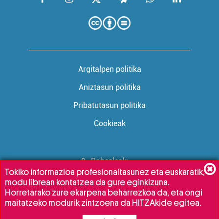
Argitalpen politika
Aniztasun politika
Pribatutasun politika
Cookieak
Babesleak:
Tokiko informazioa profesionaltasunez eta euskaratik,
modu librean kontatzea da gure eginkizuna.
Horretarako zure ekarpena beharrezkoa da, eta ongi
maitatzeko modurik zintzoena da HITZAkide egitea.