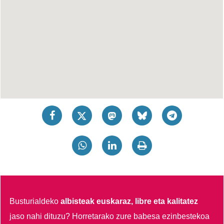
Busturialdeko
albisteak euskaraz, libre eta kalitatez
jaso nahi dituzu?
Horretarako zure babesa ezinbestekoa