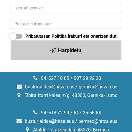
zerbitzuak hobetzeko asmoz, cookie teknologiaz
baliatzen gara. Ohar hau onartuz gero, teknologia hori
erabiltzeko baimen esplizitua ematen diguzu.
Gehiago
irakurri
Pribatutasun Politika
irakurri eta onartzen dut.
Harpidetu
94-627 10 85 / 607 29 22 23
busturialdea@hitza.eus / gernika@hitza.eus
Elbira Iturri kalea, z/g. 48300, Gernika-Lumo
94-618 72 99 / 647 35 56 54
busturialdea@hitza.eus / bermeo@hitza.eus
Atalde 17, atzealdea. 48370, Bermeo