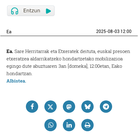
Ea
2025-08-03 12:00
Ea.
Sare Herritarrak eta Etxeratek deituta, euskal presoen
etxeratzea aldarrikatzeko hondartzetako mobilizazioa
egingo dute abuztuaren 3an [domeka], 12:00etan, Eako
hondartzan.
Albistea.