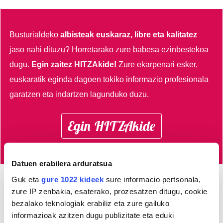
Busturialdeko
albisteak euskaraz, libre eta kalitatez
jaso nahi dituzu?
Horretarako zure babesa ezinbestekoa
dugu.
Egin zaitez HITZAkide!
Zure ekarpenari esker,
euskaratik eginda dagoen tokiko informazio profesionala
garatzen eta indartzen lagunduko duzu.
Egin HITZAkide
Datuen erabilera arduratsua
Guk eta
gure 1022 kideek
sure informacio pertsonala,
zure IP zenbakia, esaterako, prozesatzen ditugu, cookie
AGENDA
bezalako teknologiak erabiliz eta zure gailuko
informazioak azitzen dugu publizitate eta eduki
Abuztua 2026