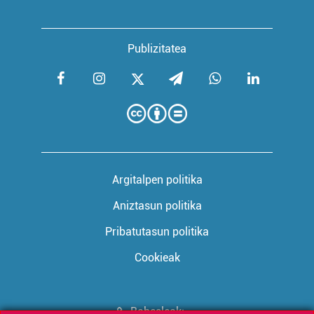
Publizitatea
Argitalpen politika
Aniztasun politika
Pribatutasun politika
Cookieak
Babesleak: