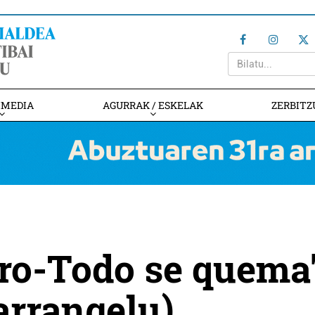
IMEDIA
AGURRAK / ESKELAK
ZERBITZ
ro-Todo se quema
arrangelu)