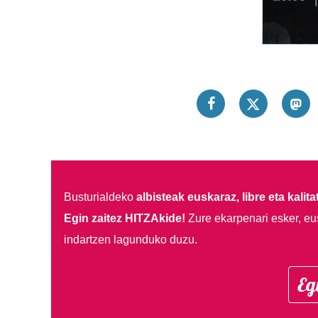
Busturialdeko
albisteak euskaraz, libre eta kalita
Egin zaitez HITZAkide!
Zure ekarpenari esker, eu
indartzen lagunduko duzu.
Eg