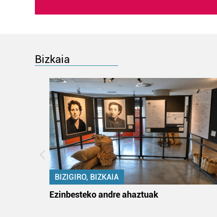
Bizkaia
BIZIGIRO, BIZKAIA
ko itun
Ezinbesteko andre ahaztuak