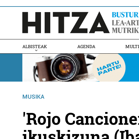
ALBISTEAK
AGENDA
MULT
MUSIKA
'Rojo Cancione
ikuskizuna (Ib