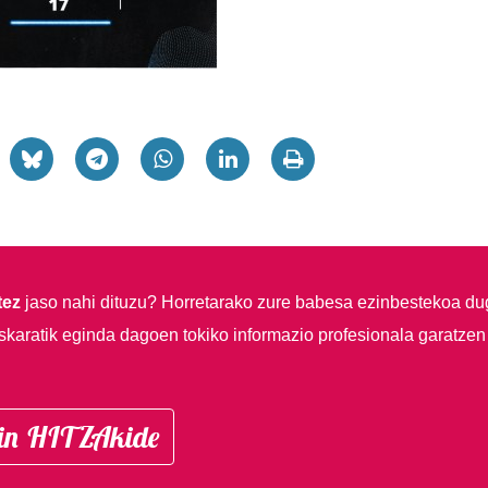
tez
jaso nahi dituzu?
Horretarako zure babesa ezinbestekoa du
skaratik eginda dagoen tokiko informazio profesionala garatzen
in HITZAkide