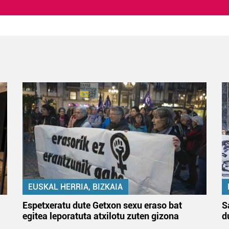
EUSKAL HERRIA, BIZKAIA
Espetxeratu dute Getxon sexu eraso bat
S
egitea leporatuta atxilotu zuten gizona
d