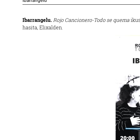
Ibarrangelu
Ibarrangelu.
Rojo Cancionero-Todo se quema
ikus
hasita, Elixalden.