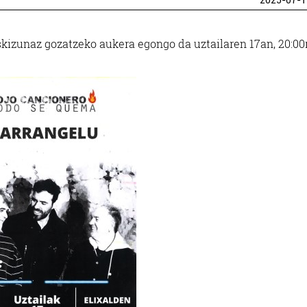
2025-07-1
kizunaz gozatzeko aukera egongo da uztailaren 17an, 20:00