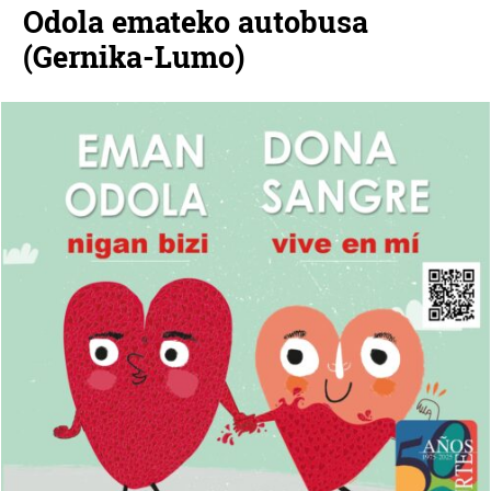
Odola emateko autobusa
(Gernika-Lumo)