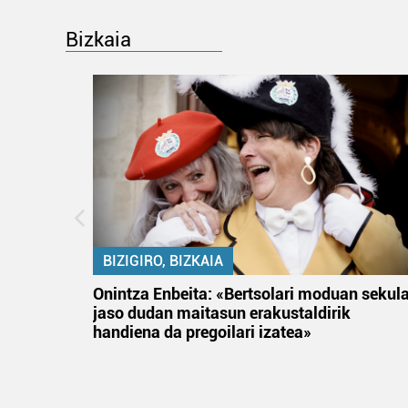
Bizkaia
BIZIGIRO, BIZKAIA
na
Onintza Enbeita: «Bertsolari moduan sekul
jaso dudan maitasun erakustaldirik
handiena da pregoilari izatea»