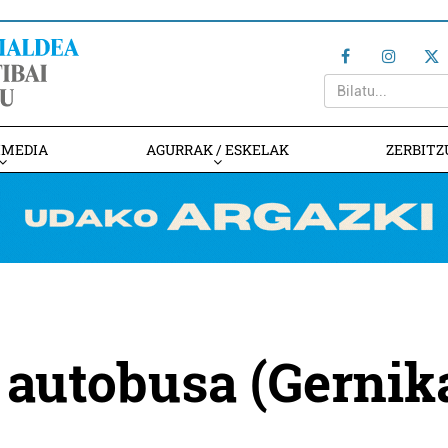
IMEDIA
AGURRAK / ESKELAK
ZERBITZ
 autobusa (Gernik