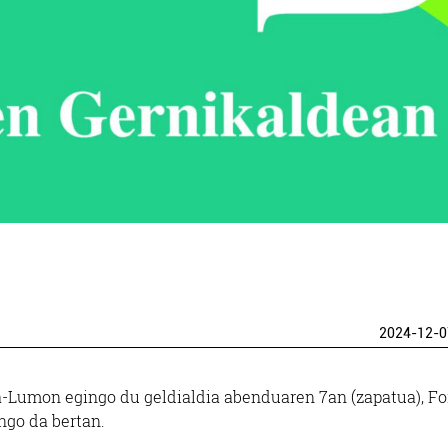
2024-12-0
Lumon egingo du geldialdia abenduaren 7an (zapatua), F
ngo da bertan.