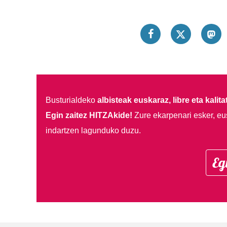
Busturialdeko
albisteak euskaraz, libre eta kalita
Egin zaitez HITZAkide!
Zure ekarpenari esker, eu
indartzen lagunduko duzu.
Eg