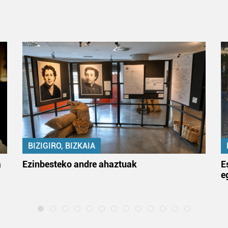
BIZIGIRO, BIZKAIA
a
Ezinbesteko andre ahaztuak
E
e