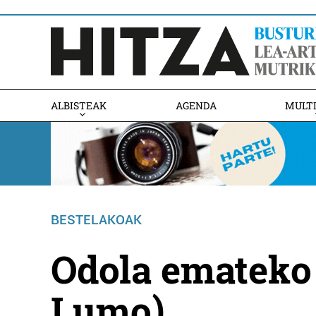
ALBISTEAK
AGENDA
MULT
BESTELAKOAK
Odola emateko
Lumo)