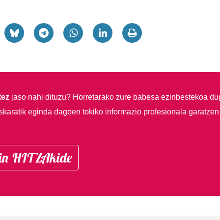
tez
jaso nahi dituzu?
Horretarako zure babesa ezinbestekoa du
skaratik eginda dagoen tokiko informazio profesionala garatzen
in HITZAkide