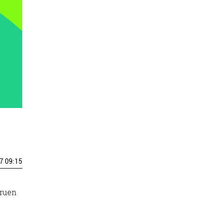
7 09:15
oruen