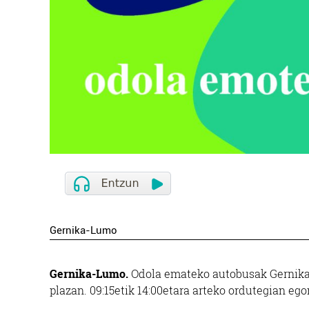
Gernika-Lumo
Gernika-Lumo.
Odola emateko autobusak Gernika-
plazan. 09:15etik 14:00etara arteko ordutegian ego