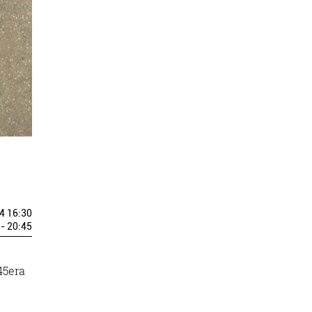
4 16:30
- 20:45
45era