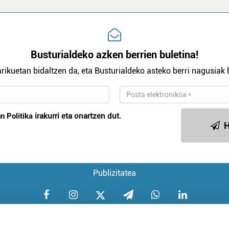
Busturialdeko azken berrien buletina!
rikuetan bidaltzen da, eta Busturialdeko asteko berri nagusiak b
n Politika
irakurri eta onartzen dut.
H
Publizitatea