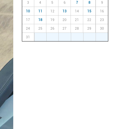
3
4
5
6
7
8
9
10
11
12
13
14
15
16
17
18
19
20
21
22
23
24
25
26
27
28
29
30
31
1
2
3
4
5
6