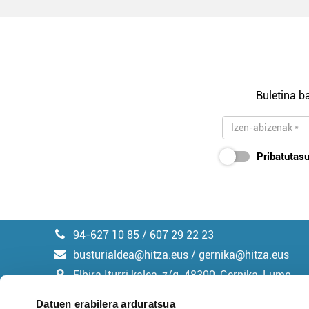
Buletina ba
Pribatutasu
94-627 10 85 / 607 29 22 23
busturialdea@hitza.eus / gernika@hitza.eus
Elbira Iturri kalea, z/g. 48300, Gernika-Lumo
Datuen erabilera arduratsua