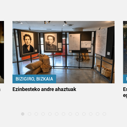
BIZIGIRO, BIZKAIA
a
Ezinbesteko andre ahaztuak
E
e