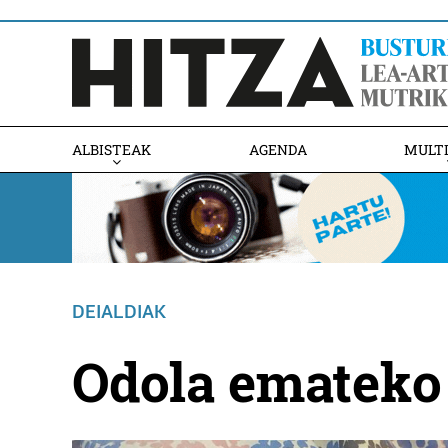
ALBISTEAK
AGENDA
MULT
DEIALDIAK
Odola emateko