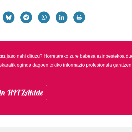
tez
jaso nahi dituzu?
Horretarako zure babesa ezinbestekoa du
skaratik eginda dagoen tokiko informazio profesionala garatzen
in HITZAkide