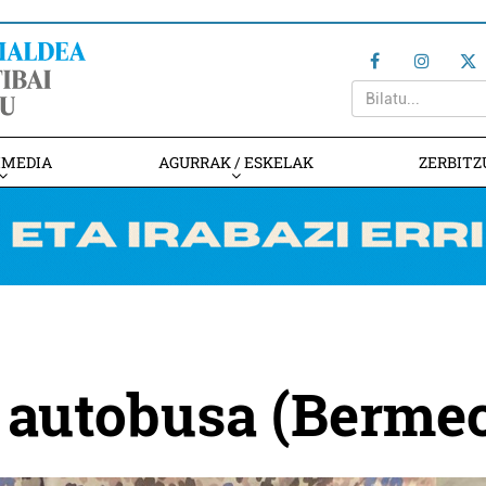
IMEDIA
AGURRAK / ESKELAK
ZERBITZ
 autobusa (Berme