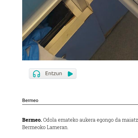
Bermeo
Bermeo.
Odola emateko aukera egongo da maiatzare
Bermeoko Lameran.