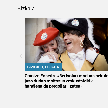
Bizkaia
BIZIGIRO, BIZKAIA
na
Onintza Enbeita: «Bertsolari moduan sekul
jaso dudan maitasun erakustaldirik
handiena da pregoilari izatea»