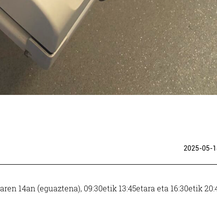
2025-05-1
n 14an (eguaztena), 09:30etik 13:45etara eta 16:30etik 20: