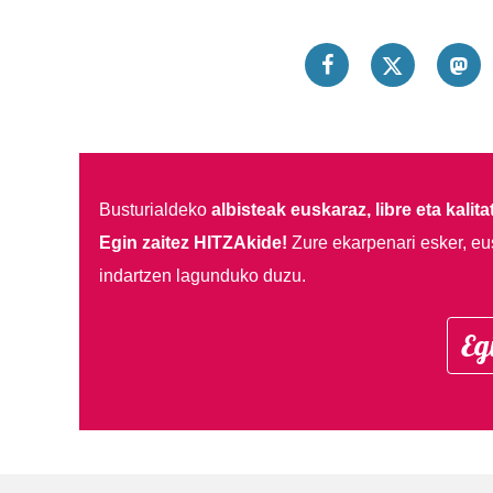
Busturialdeko
albisteak euskaraz, libre eta kalita
Egin zaitez HITZAkide!
Zure ekarpenari esker, eu
indartzen lagunduko duzu.
Eg