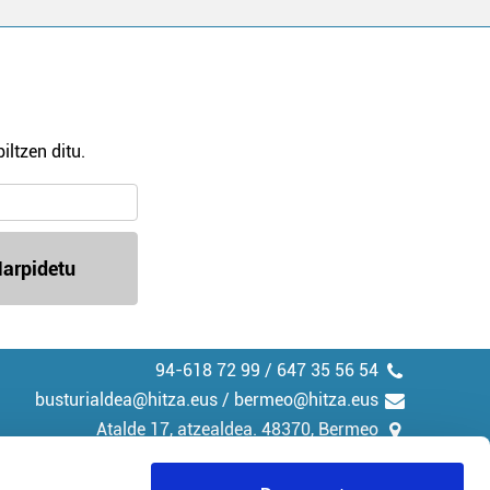
iltzen ditu.
arpidetu
94-618 72 99 / 647 35 56 54
busturialdea@hitza.eus / bermeo@hitza.eus
Atalde 17, atzealdea. 48370, Bermeo