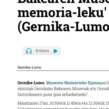
memoria-leku' 
(Gernika-Lumo
Gernika-Lumo
Gernika-Lumo.
Museoen Nazioarteko Eguna
gaz b
ekintzak Gernikako Bakearen Museoak eta
Gerni
historikoaren gune gisa zeharkatzeko”.
Maiatzaren 17an, 10:30etik 11:45era eta 12:30etik
historikoaren garrantziari buruzko joko hori, eta m