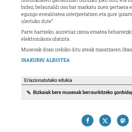
bidez, belaunaldi oso bat markatu zuen gertaera 
egungo errealitatea interpretatzen eta gure gizar
ulertuko dute”.
Parte hartzeko, aurretiaz izena ematea beharrezk
elektronikora idatzita.
Museoak doan irekiko ditu ateak maiatzaren 18an 1
IRAKURRI ALBISTEA
Erlazionatutako edukia
Bizkaiak bere museoak berraurkitzeko gonbid