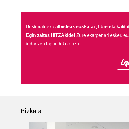
Busturialdeko
albisteak euskaraz, libre eta kalita
Egin zaitez HITZAkide!
Zure ekarpenari esker, eu
indartzen lagunduko duzu.
Eg
Bizkaia