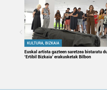
KULTURA, BIZKAIA
na
Euskal artista gazteen saretzea bistaratu d
‘Ertibil Bizkaia’ erakusketak Bilbon