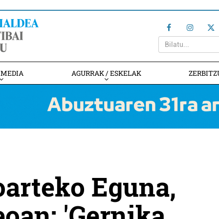
IMEDIA
AGURRAK / ESKELAK
ZERBITZ
arteko Eguna,
oan: 'Gernika