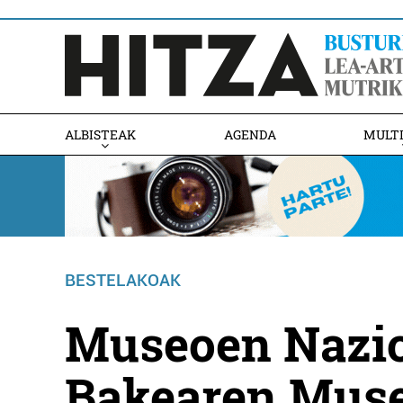
ALBISTEAK
AGENDA
MULT
BESTELAKOAK
Museoen Nazio
Bakearen Muse