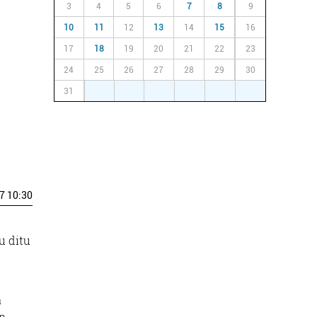
3
4
5
6
7
8
9
10
11
12
13
14
15
16
17
18
19
20
21
22
23
24
25
26
27
28
29
30
31
1
2
3
4
5
6
7 10:30
u ditu
a
en