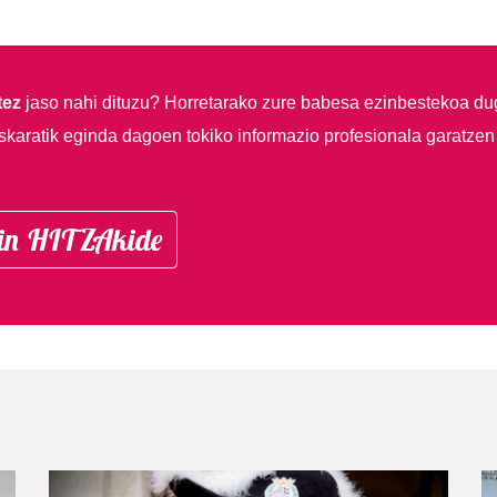
tez
jaso nahi dituzu?
Horretarako zure babesa ezinbestekoa du
skaratik eginda dagoen tokiko informazio profesionala garatzen
in HITZAkide