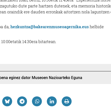
ezagutuko dute parte hartzen dutenek, eta memoria histori
tean oraindik ere dauden erronkak aitortzen nola laguntzen
oa da,
hezkuntza@bakearenmuseoagernika.eus
helbide
0:00etatik 14:30era bitartean.
apena eginez dator Museoen Nazioarteko Eguna