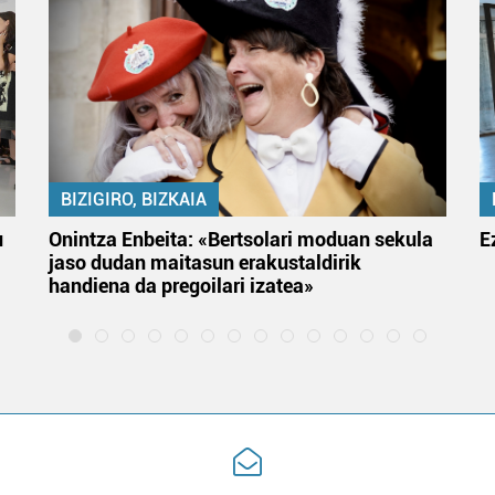
BIZIGIRO, BIZKAIA
u
Onintza Enbeita: «Bertsolari moduan sekula
E
jaso dudan maitasun erakustaldirik
handiena da pregoilari izatea»