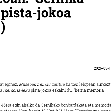
pista-jokoa
)
2026-05-1
at eginez,
Museoak mundu zatitua batzen
lelopean aurkezt
ka memoria-leku
pista-jokoa eskaini du, “herria memoria
 13:45era egin ahalko da Gernikako bonbardaketa eta memori
aiatzaren 18an, berriz, 10:30etik 11:45era: “Esperientzia horr