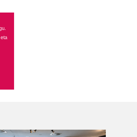
gu.
 eta