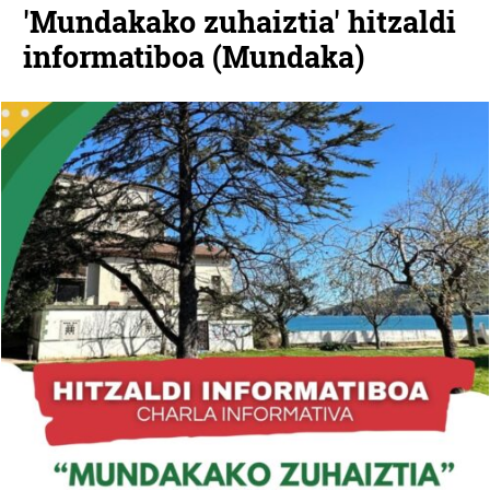
'Mundakako zuhaiztia' hitzaldi
informatiboa (Mundaka)