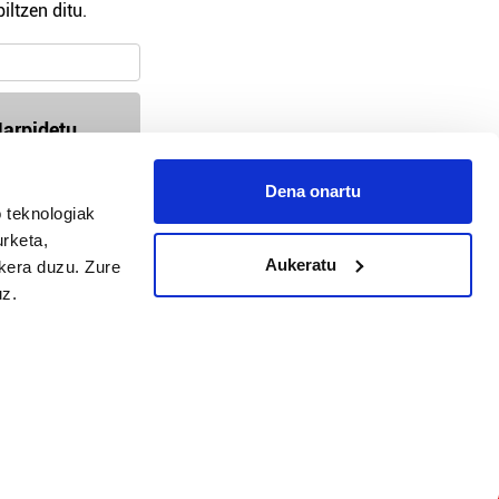
iltzen ditu.
arpidetu
Dena onartu
 teknologiak
94-618 72 99 / 647 35 56 54
urketa,
busturialdea@hitza.eus / bermeo@hitza.eus
Aukeratu
ukera duzu. Zure
Atalde 17, atzealdea. 48370, Bermeo
uz.
tika
Cookieak
arako zure ekarpena
 cookieak