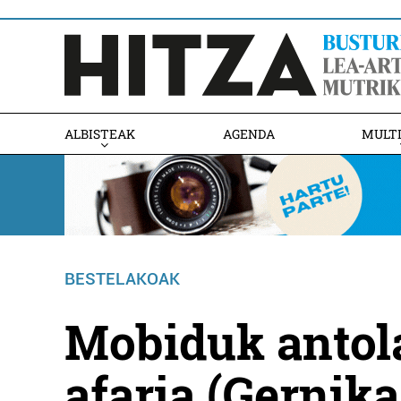
ALBISTEAK
AGENDA
MULT
BESTELAKOAK
Mobiduk antol
afaria (Gernik