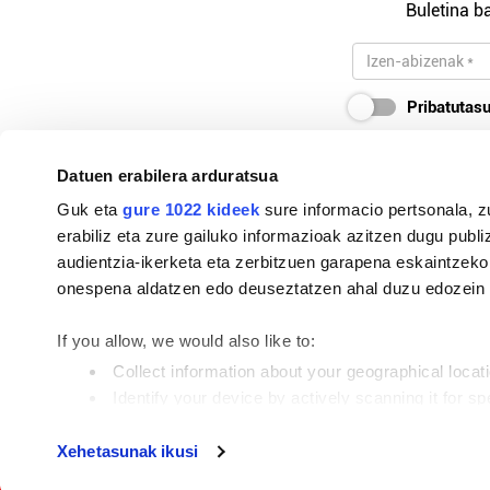
Buletina ba
Pribatutasu
Datuen erabilera arduratsua
Guk eta
gure 1022 kideek
sure informacio pertsonala, z
94-627 10 85 / 607 29 22 23
erabiliz eta zure gailuko informazioak azitzen dugu publiz
audientzia-ikerketa eta zerbitzuen garapena eskaintzeko
busturialdea@hitza.eus / gernika@hitza.eus
onespena aldatzen edo deuseztatzen ahal duzu edozein m
Elbira Iturri kalea, z/g. 48300, Gernika-Lumo
If you allow, we would also like to:
Collect information about your geographical locat
Identify your device by actively scanning it for spe
Argitalpen politika
Find out more about how your personal data is processe
Tokiko informazioa profesionaltasunez eta eusk
Xehetasunak ikusi
beharrezkoa da, eta ongi maitatzeko modurik z
Guk eta gure bazkideek zure datu pertsonalak prozesatze