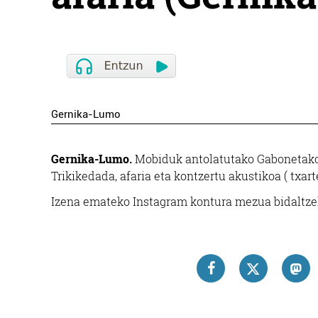
Gernika-Lumo
Gernika-Lumo.
Mobiduk antolatutako Gabonetako 
Trikikedada, afaria eta kontzertu akustikoa ( txart
Izena emateko Instagram kontura mezua bidaltze