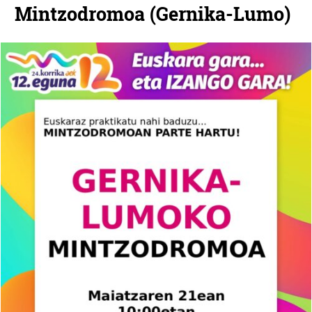
Mintzodromoa (Gernika-Lumo)