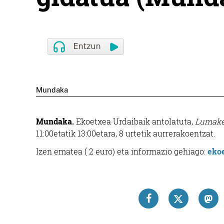
Mundaka
Mundaka.
Ekoetxea Urdaibaik antolatuta,
Lumake
11:00etatik 13:00etara, 8 urtetik aurrerakoentzat.
Izen ematea ( 2 euro) eta informazio gehiago:
eko