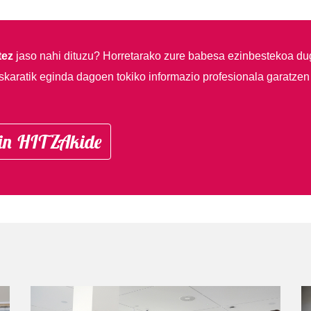
tez
jaso nahi dituzu?
Horretarako zure babesa ezinbestekoa du
skaratik eginda dagoen tokiko informazio profesionala garatzen
in HITZAkide