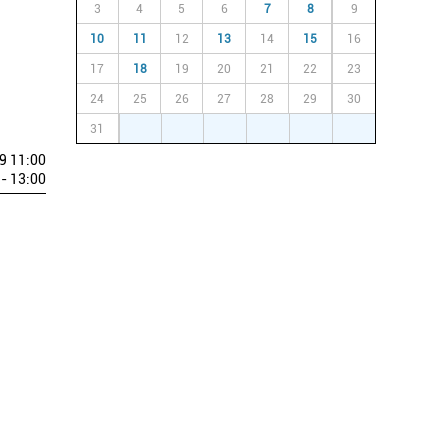
3
4
5
6
7
8
9
10
11
12
13
14
15
16
17
18
19
20
21
22
23
24
25
26
27
28
29
30
31
1
2
3
4
5
6
9 11:00
- 13:00