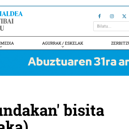
IMEDIA
AGURRAK / ESKELAK
ZERBITZ
ndakan' bisita
aka)