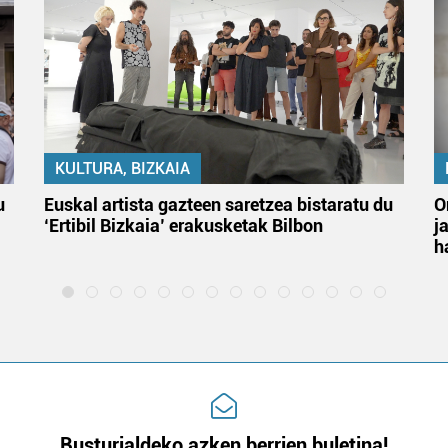
KULTURA, BIZKAIA
u
Euskal artista gazteen saretzea bistaratu du
O
‘Ertibil Bizkaia’ erakusketak Bilbon
j
h
Busturialdeko azken berrien buletina!