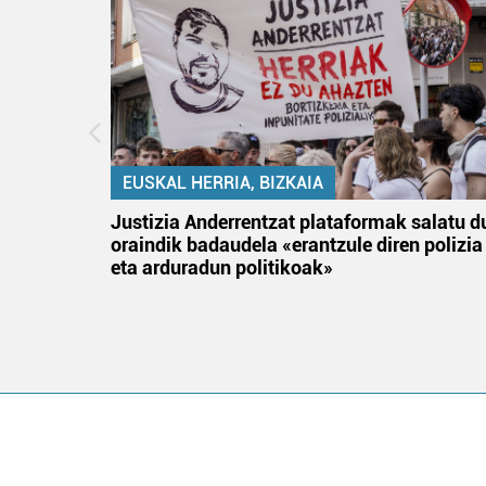
EUSKAL HERRIA, BIZKAIA
tik
Justizia Anderrentzat plataformak salatu d
 gizon
oraindik badaudela «erantzule diren polizia
eta arduradun politikoak»