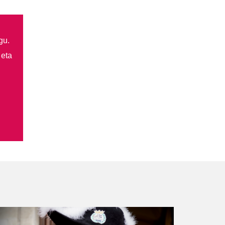
gu.
 eta