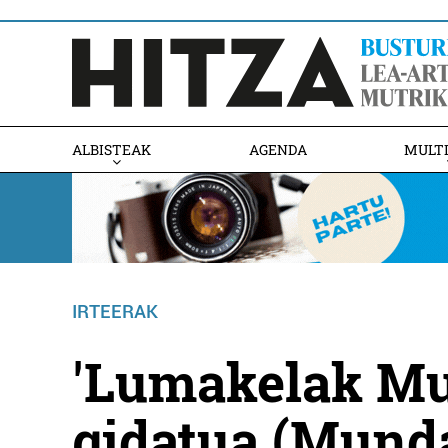
ALBISTEAK
AGENDA
MULT
IRTEERAK
'Lumakelak Mu
gidatua (Mund