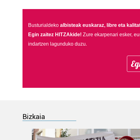
Busturialdeko
albisteak euskaraz, libre eta kalita
Egin zaitez HITZAkide!
Zure ekarpenari esker, eu
indartzen lagunduko duzu.
Eg
Bizkaia