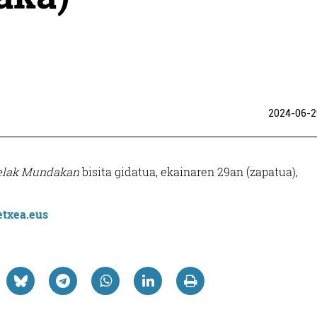
2024-06-2
lak Mundakan
bisita gidatua, ekainaren 29an (zapatua),
etxea.eus