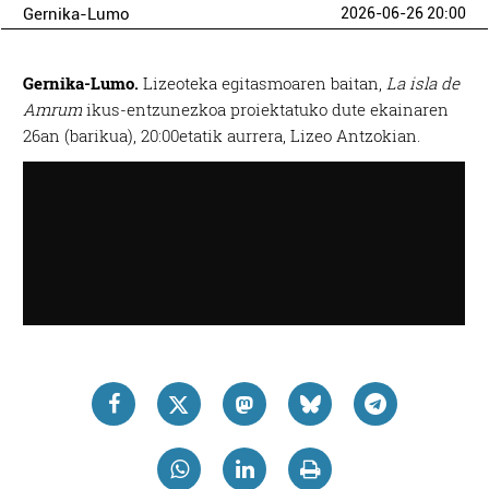
Gernika-Lumo
2026-06-26 20:00
Gernika-Lumo.
Lizeoteka egitasmoaren baitan,
La isla de
Amrum
ikus-entzunezkoa proiektatuko dute ekainaren
26an (barikua), 20:00etatik aurrera, Lizeo Antzokian.