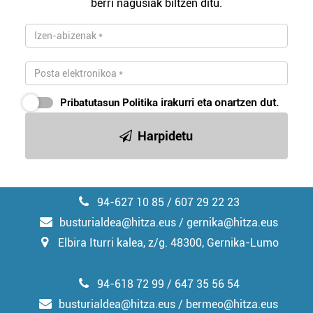
berri nagusiak biltzen ditu.
zerbitzuak hobetzeko asmoz, cookie teknologiaz
baliatzen gara. Ohar hau onartuz gero, teknologia hori
erabiltzeko baimen esplizitua ematen diguzu.
Gehiago
irakurri
Pribatutasun Politika
irakurri eta onartzen dut.
Harpidetu
94-627 10 85 / 607 29 22 23
busturialdea@hitza.eus / gernika@hitza.eus
Elbira Iturri kalea, z/g. 48300, Gernika-Lumo
94-618 72 99 / 647 35 56 54
busturialdea@hitza.eus / bermeo@hitza.eus