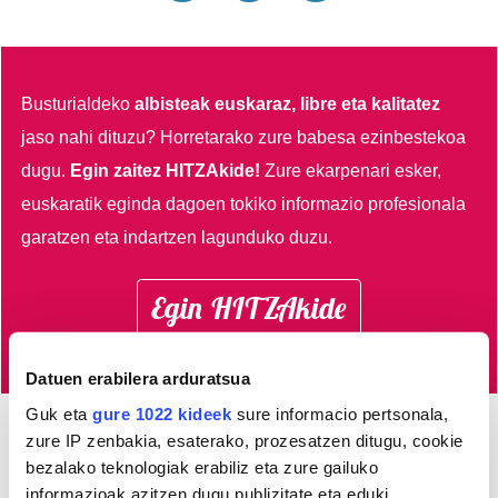
Busturialdeko
albisteak euskaraz, libre eta kalitatez
jaso nahi dituzu?
Horretarako zure babesa ezinbestekoa
dugu.
Egin zaitez HITZAkide!
Zure ekarpenari esker,
euskaratik eginda dagoen tokiko informazio profesionala
garatzen eta indartzen lagunduko duzu.
Egin HITZAkide
Datuen erabilera arduratsua
Guk eta
gure 1022 kideek
sure informacio pertsonala,
zure IP zenbakia, esaterako, prozesatzen ditugu, cookie
AGENDA
bezalako teknologiak erabiliz eta zure gailuko
informazioak azitzen dugu publizitate eta eduki