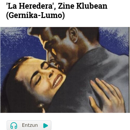
'La Heredera', Zine Klubean
(Gernika-Lumo)