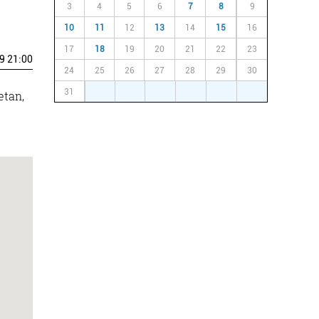
3
4
5
6
7
8
9
10
11
12
13
14
15
16
17
18
19
20
21
22
23
9 21:00
24
25
26
27
28
29
30
31
1
2
3
4
5
6
etan,