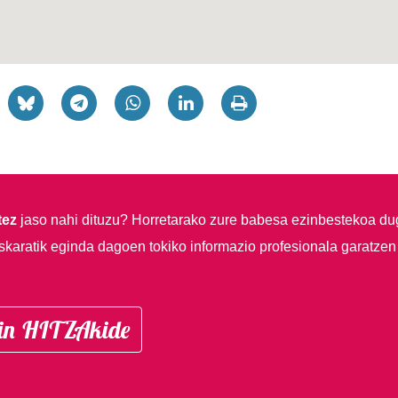
tez
jaso nahi dituzu?
Horretarako zure babesa ezinbestekoa du
skaratik eginda dagoen tokiko informazio profesionala garatzen
in HITZAkide