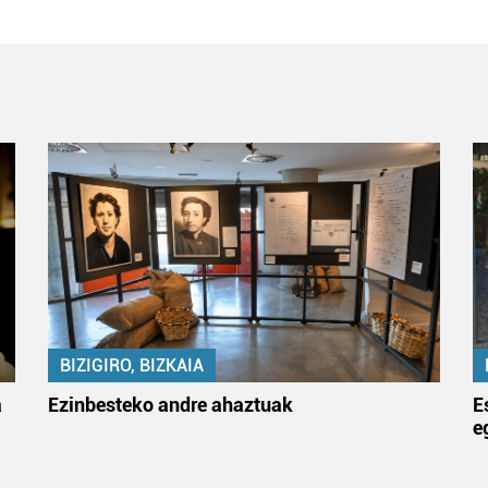
BIZIGIRO, BIZKAIA
a
Ezinbesteko andre ahaztuak
E
e