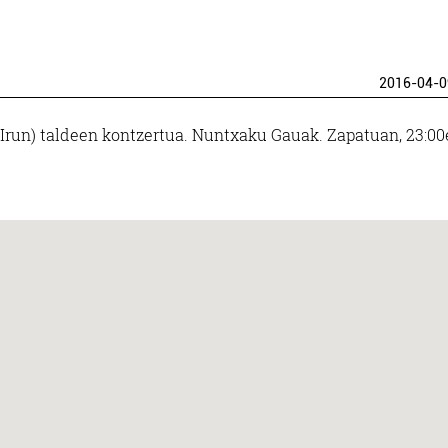
2016-04-0
(Irun) taldeen kontzertua. Nuntxaku Gauak. Zapatuan, 23:00