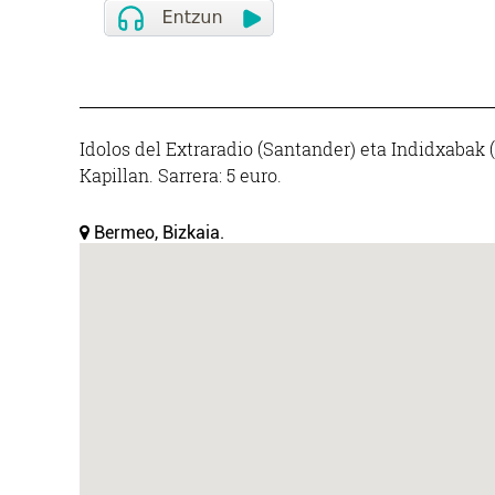
Idolos del Extraradio (Santander) eta Indidxabak 
Kapillan. Sarrera: 5 euro.
Bermeo, Bizkaia.