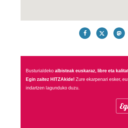
Busturialdeko
albisteak euskaraz, libre eta kalita
Egin zaitez HITZAkide!
Zure ekarpenari esker, eu
indartzen lagunduko duzu.
Eg