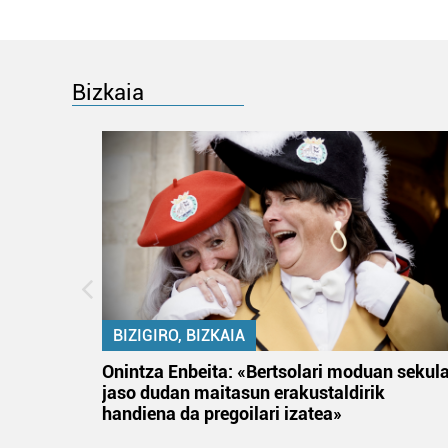
Bizkaia
BIZIGIRO, BIZKAIA
na
Onintza Enbeita: «Bertsolari moduan sekul
jaso dudan maitasun erakustaldirik
handiena da pregoilari izatea»