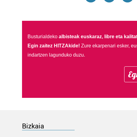
Busturialdeko
albisteak euskaraz, libre eta kalita
Egin zaitez HITZAkide!
Zure ekarpenari esker, eu
indartzen lagunduko duzu.
Eg
Bizkaia