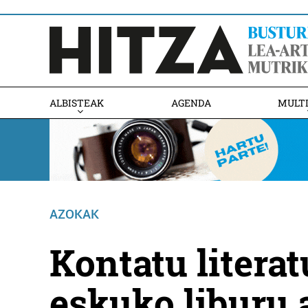
ALBISTEAK
AGENDA
MULT
AZOKAK
Kontatu literat
eskuko liburu 