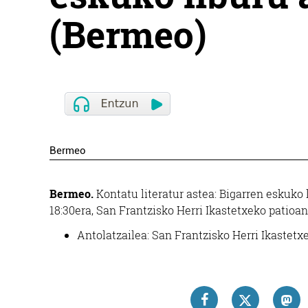
(Bermeo)
Bermeo
Bermeo.
Kontatu literatur astea: Bigarren eskuko l
18:30era, San Frantzisko Herri Ikastetxeko patioan
Antolatzailea: San Frantzisko Herri Ikastetx