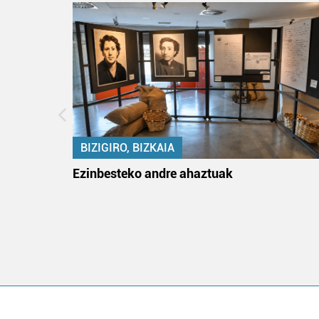
BIZIGIRO, BIZKAIA
ko itun
Ezinbesteko andre ahaztuak