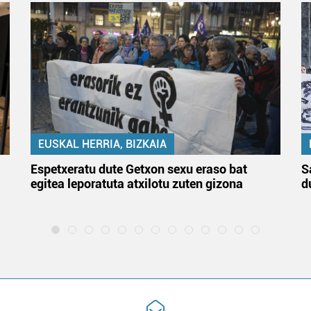
EUSKAL HERRIA, BIZKAIA
Espetxeratu dute Getxon sexu eraso bat
S
egitea leporatuta atxilotu zuten gizona
d