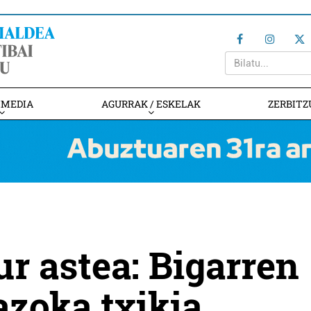
IMEDIA
AGURRAK / ESKELAK
ZERBITZ
ur astea: Bigarren
azoka txikia