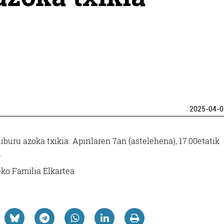
2025-04-0
iburu azoka txikia. Apirilaren 7an (astelehena), 17:00etatik
.
eko Familia Elkartea