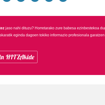
tez
jaso nahi dituzu?
Horretarako zure babesa ezinbestekoa du
skaratik eginda dagoen tokiko informazio profesionala garatzen
in HITZAkide