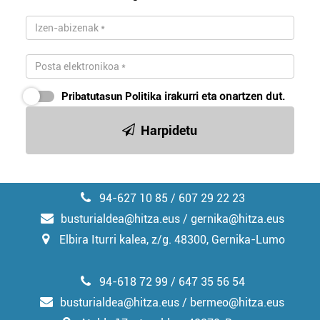
Pribatutasun Politika
irakurri eta onartzen dut.
Harpidetu
94-627 10 85 / 607 29 22 23
busturialdea@hitza.eus / gernika@hitza.eus
Elbira Iturri kalea, z/g. 48300, Gernika-Lumo
94-618 72 99 / 647 35 56 54
busturialdea@hitza.eus / bermeo@hitza.eus