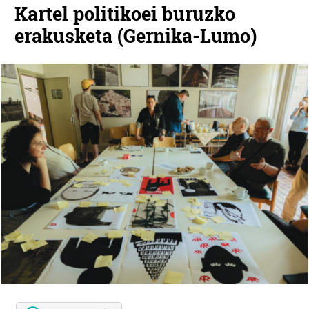
Kartel politikoei buruzko
erakusketa (Gernika-Lumo)