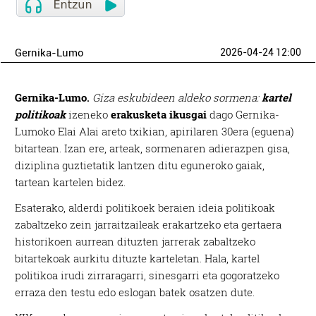
Gernika-Lumo
2026-04-24 12:00
Gernika-Lumo.
Giza eskubideen aldeko sormena:
kartel
politikoak
izeneko
erakusketa ikusgai
dago Gernika-
Lumoko Elai Alai areto txikian, apirilaren 30era (eguena)
bitartean. Izan ere, arteak, sormenaren adierazpen gisa,
diziplina guztietatik lantzen ditu eguneroko gaiak,
tartean kartelen bidez.
Esaterako, alderdi politikoek beraien ideia politikoak
zabaltzeko zein jarraitzaileak erakartzeko eta gertaera
historikoen aurrean dituzten jarrerak zabaltzeko
bitartekoak aurkitu dituzte karteletan. Hala, kartel
politikoa irudi zirraragarri, sinesgarri eta gogoratzeko
erraza den testu edo eslogan batek osatzen dute.