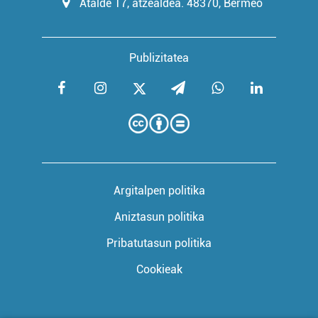
Atalde 17, atzealdea. 48370, Bermeo
Publizitatea
Argitalpen politika
Aniztasun politika
Pribatutasun politika
Cookieak