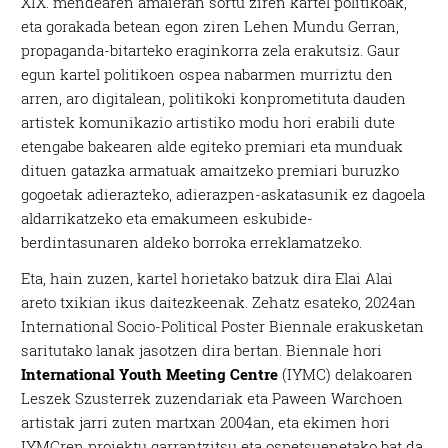
XIX. mendearen amaieran sortu ziren kartel politikoak,
eta gorakada betean egon ziren Lehen Mundu Gerran,
propaganda-bitarteko eraginkorra zela erakutsiz. Gaur
egun kartel politikoen ospea nabarmen murriztu den
arren, aro digitalean, politikoki konprometituta dauden
artistek komunikazio artistiko modu hori erabili dute
etengabe bakearen alde egiteko premiari eta munduak
dituen gatazka armatuak amaitzeko premiari buruzko
gogoetak adierazteko, adierazpen-askatasunik ez dagoela
aldarrikatzeko eta emakumeen eskubide-
berdintasunaren aldeko borroka erreklamatzeko.
Eta, hain zuzen, kartel horietako batzuk dira Elai Alai
areto txikian ikus daitezkeenak. Zehatz esateko, 2024an
International Socio-Political Poster Biennale erakusketan
saritutako lanak jasotzen dira bertan. Biennale hori
International Youth Meeting Centre
(IYMC) delakoaren
Leszek Szusterrek zuzendariak eta Paween Warchoen
artistak jarri zuten martxan 2004an, eta ekimen hori
IYMCren proiektu garrantzitsu eta ospetsuenetako bat da