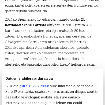
egun: kartel politikoaren erreferentea den kultura-zentro
garrantzitsua bilakatu da.
2024ko Biennaleko 10. edizioan mundu osoko
24
herrialdetako 207 artista
aurkeztu ziren. Guztira, 481
kartel aurkeztu zituzten, eta epaimahaiak 80 hautatu
zituen. Eta, erakusketa honegaz, agerian geratzen da
Oświęcim eta Gernikaren arteko lotura: bi herriek
2025eko apirilean Adiskidetasun akordioa gauzatu
zuten, “herrien arteko bakearen, memoriaren eta
errespetuaren” izenean, “memoria historikoa elkar
ulertzeko eta bakerako zubi bihurtzeko” helburuarekin.
Datuen erabilera arduratsua
Guk eta
gure 1022 kideek
sure informacio pertsonala,
zure IP zenbakia, esaterako, prozesatzen ditugu, cookie
bezalako teknologiak erabiliz eta zure gailuko
informazioak azitzen dugu publizitate eta eduki