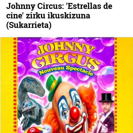
Johnny Circus: 'Estrellas de
cine' zirku ikuskizuna
(Sukarrieta)