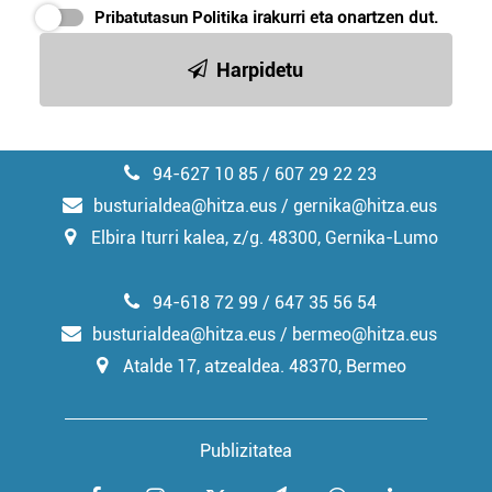
Pribatutasun Politika
irakurri eta onartzen dut.
Harpidetu
94-627 10 85 / 607 29 22 23
busturialdea@hitza.eus / gernika@hitza.eus
Elbira Iturri kalea, z/g. 48300, Gernika-Lumo
94-618 72 99 / 647 35 56 54
busturialdea@hitza.eus / bermeo@hitza.eus
Atalde 17, atzealdea. 48370, Bermeo
Publizitatea