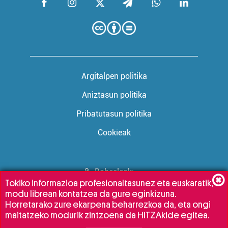
Argitalpen politika
Aniztasun politika
Pribatutasun politika
Cookieak
Babesleak:
Tokiko informazioa profesionaltasunez eta euskaratik,
modu librean kontatzea da gure eginkizuna.
Horretarako zure ekarpena beharrezkoa da, eta ongi
maitatzeko modurik zintzoena da HITZAkide egitea.