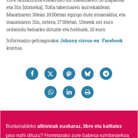
eta 31n [domeka], Toña tabernaren aurrekaldean.
Maiatzaren 30ean 18:00etan egingo dute emanaldia, eta
maiatzaren 31n, ostera, 17:00etan. Umeek sei euro
ordaindu beharko dituzte eta helduek, 10 euro.
Informazio gehiagorak
o: Johnny circus-en Facebook
kontua.
Busturialdeko
albisteak euskaraz, libre eta kalitatez
jaso nahi dituzu?
Horretarako zure babesa ezinbestekoa