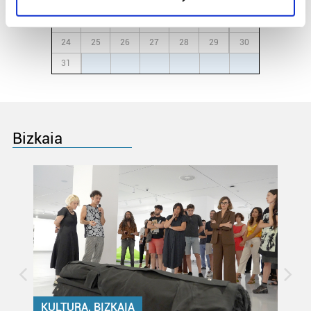
10
11
12
13
14
15
16
specific characteristics (fingerprinting)
17
18
19
20
21
22
23
Find out more about how your personal data is processed
24
25
26
27
28
29
30
and set your preferences in the
details section
.
31
1
2
3
4
5
6
Guk eta gure bazkideek zure datu pertsonalak
prozesatzen ditugu, zure IP zenbakia, besteak beste,
teknologia erabiliz, cookieak adibidez, iragarki eta eduki
pertsonalizatuak eskaintzeko, iragarkiak eta edukia
Bizkaia
neurtzeko, jendeari buruzko informazioa biltzeko eta
produktuak garatzeko. Zure datuak nork eta zertarako
erabiltzen dituen hauta dezakezu.
Bazkide batzuek ez dizute baimenik eskatzen, eta beren
interes komertzial legitimoetan babesten dira. Ikusi gure
bazkideen zerrenda, beren ustez zein helburutarako
duten interes legitimoa eta horren aurka nola egin
dezakezun ikusteko.
KULTURA, BIZKAIA