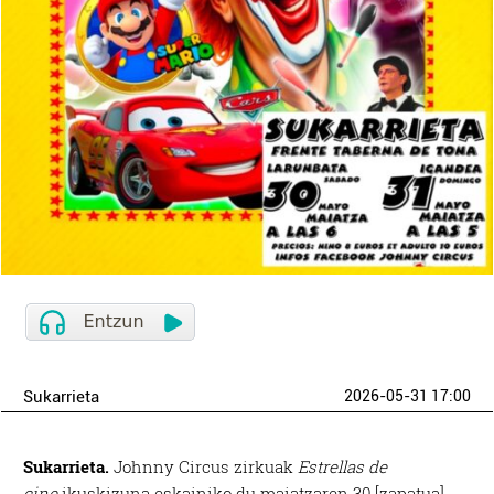
Sukarrieta
2026-05-31 17:00
Sukarrieta.
Johnny Circus zirkuak
Estrellas de
cine
ikuskizuna eskainiko du maiatzaren 30 [zapatua]