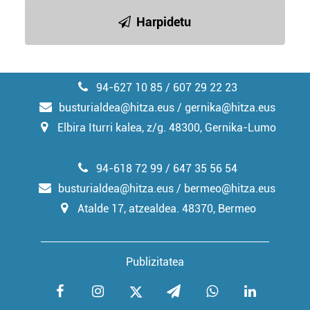
irakurri
Harpidetu
94-627 10 85 / 607 29 22 23
busturialdea@hitza.eus / gernika@hitza.eus
Elbira Iturri kalea, z/g. 48300, Gernika-Lumo
94-618 72 99 / 647 35 56 54
busturialdea@hitza.eus / bermeo@hitza.eus
Atalde 17, atzealdea. 48370, Bermeo
Publizitatea