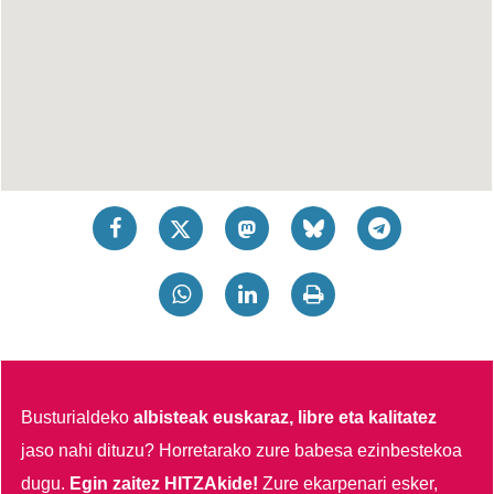
Busturialdeko
albisteak euskaraz, libre eta kalitatez
jaso nahi dituzu?
Horretarako zure babesa ezinbestekoa
dugu.
Egin zaitez HITZAkide!
Zure ekarpenari esker,