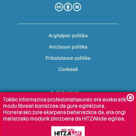
Argitalpen politika
Aniztasun politika
Pribatutasun politika
Cookieak
Babesleak:
Tokiko informazioa profesionaltasunez eta euskaratik,
modu librean kontatzea da gure eginkizuna.
Horretarako zure ekarpena beharrezkoa da, eta ongi
maitatzeko modurik zintzoena da HITZAkide egitea.