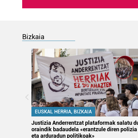
Bizkaia
EUSKAL HERRIA, BIZKAIA
tik
Justizia Anderrentzat plataformak salatu d
 gizon
oraindik badaudela «erantzule diren polizia
eta arduradun politikoak»