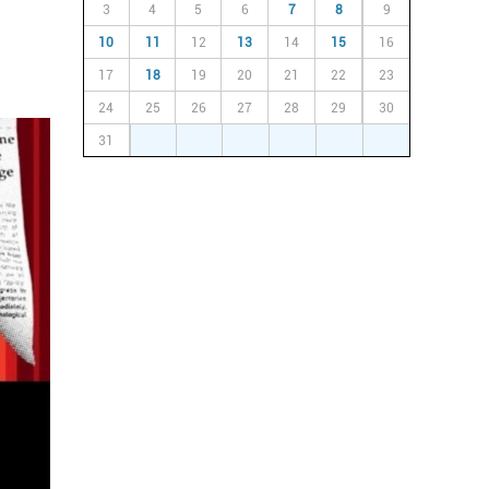
3
4
5
6
7
8
9
10
11
12
13
14
15
16
17
18
19
20
21
22
23
24
25
26
27
28
29
30
31
1
2
3
4
5
6