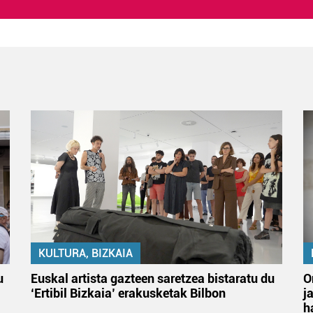
KULTURA, BIZKAIA
u
Euskal artista gazteen saretzea bistaratu du
O
‘Ertibil Bizkaia’ erakusketak Bilbon
j
h