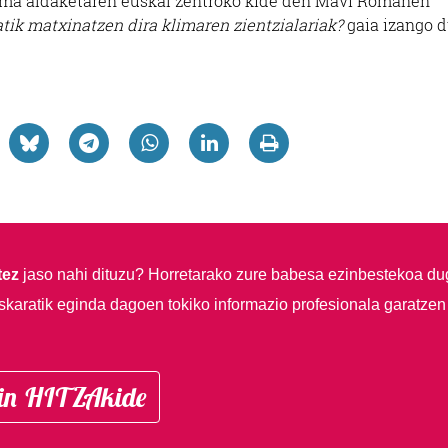
Klima aldaketaren euskal zentroko kide den Mavi Romanen
atik matxinatzen dira klimaren zientzialariak?
gaia izango 
tez
jaso nahi dituzu?
Horretarako zure babesa ezinbestekoa du
skaratik eginda dagoen tokiko informazio profesionala garatzen
in HITZAkide