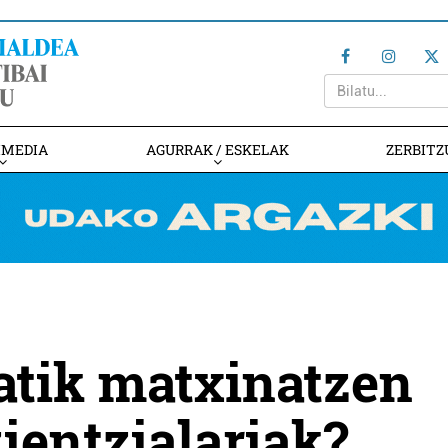
IMEDIA
AGURRAK / ESKELAK
ZERBITZ
gatik matxinatzen
ientzialariak?