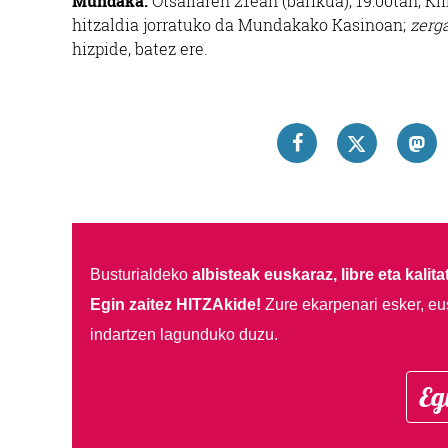
Mundaka.
Otsailaren 21ean (barikua), 19:00tan, 
hitzaldia jorratuko da Mundakako Kasinoan;
zerg
hizpide, batez ere.
Busturialdeko
albisteak euskaraz, libre eta kalita
Egin zaitez HITZAkide!
Zure ekarpenari esker, eu
indartzen lagunduko duzu.
Eg