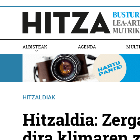
ALBISTEAK
AGENDA
MULT
HITZALDIAK
Hitzaldia: Zer
dira klimaren z