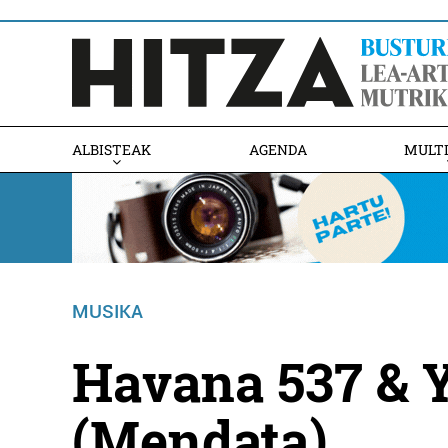
ALBISTEAK
AGENDA
MULT
MUSIKA
Havana 537 & 
(Mendata)