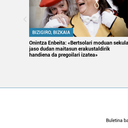
BIZIGIRO, BIZKAIA
na
Onintza Enbeita: «Bertsolari moduan sekul
jaso dudan maitasun erakustaldirik
handiena da pregoilari izatea»
Buletina ba