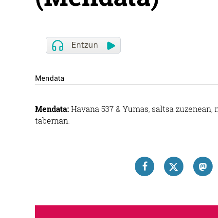
Mendata
Mendata:
Havana 537 & Yumas, saltsa zuzenean, ma
tabernan.