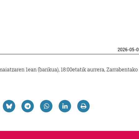
2026-05-0
iatzaren 1ean (barikua), 18:00etatik aurrera, Zarrabentako