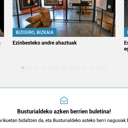
BIZIGIRO, BIZKAIA
a
Ezinbesteko andre ahaztuak
E
e
Busturialdeko azken berrien buletina!
rikuetan bidaltzen da, eta Busturialdeko asteko berri nagusiak b