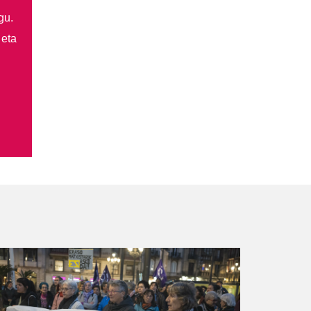
gu.
 eta