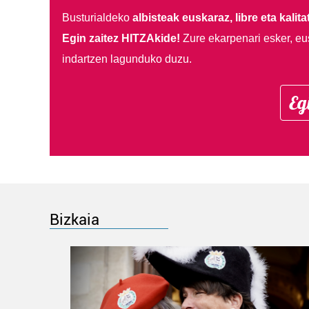
Busturialdeko
albisteak euskaraz, libre eta kalita
Egin zaitez HITZAkide!
Zure ekarpenari esker, eu
indartzen lagunduko duzu.
Eg
Bizkaia