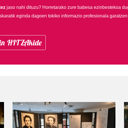
tez
jaso nahi dituzu?
Horretarako zure babesa ezinbestekoa du
skaratik eginda dagoen tokiko informazio profesionala garatzen
in HITZAkide