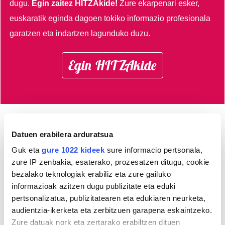
dugu.
Egin zaitez HITZAkide!
Zure ekarpenari esker,
euskaratik eginda dagoen tokiko informazio profesionala
garatzen eta indartzen lagunduko duzu.
Egin HITZAkide
AGENDA
Datuen erabilera arduratsua
Guk eta
gure 1022 kideek
sure informacio pertsonala,
Abuztua 2026
zure IP zenbakia, esaterako, prozesatzen ditugu, cookie
bezalako teknologiak erabiliz eta zure gailuko
AL.
AR.
AZ.
OG.
OL.
LR.
IG.
informazioak azitzen dugu publizitate eta eduki
27
28
29
30
31
1
2
pertsonalizatua, publizitatearen eta edukiaren neurketa,
3
4
5
6
7
8
9
audientzia-ikerketa eta zerbitzuen garapena eskaintzeko.
10
11
12
13
14
15
16
Zure datuak nork eta zertarako erabiltzen dituen