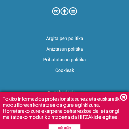
Argitalpen politika
Aniztasun politika
Pribatutasun politika
Cookieak
Babesleak:
Tokiko informazioa profesionaltasunez eta euskaratik,
modu librean kontatzea da gure eginkizuna.
Horretarako zure ekarpena beharrezkoa da, eta ongi
maitatzeko modurik zintzoena da HITZAkide egitea.