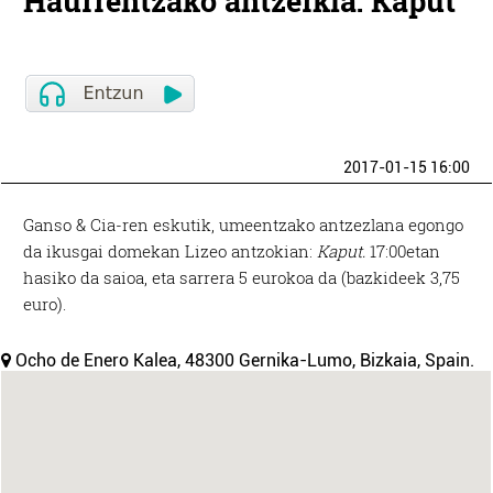
Haurrentzako antzerkia: Kaput
2017-01-15 16:00
Ganso & Cia-ren eskutik, umeentzako antzezlana egongo
da ikusgai domekan Lizeo antzokian:
Kaput.
17:00etan
hasiko da saioa, eta sarrera 5 eurokoa da (bazkideek 3,75
euro).
Ocho de Enero Kalea, 48300 Gernika-Lumo, Bizkaia, Spain.