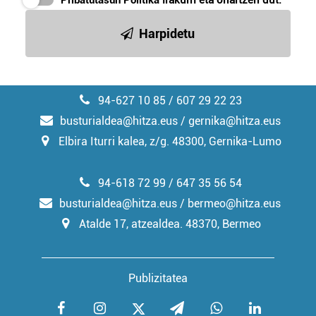
Pribatutasun Politika
irakurri eta onartzen dut.
irakurri
Harpidetu
94-627 10 85 / 607 29 22 23
busturialdea@hitza.eus / gernika@hitza.eus
Elbira Iturri kalea, z/g. 48300, Gernika-Lumo
94-618 72 99 / 647 35 56 54
busturialdea@hitza.eus / bermeo@hitza.eus
Atalde 17, atzealdea. 48370, Bermeo
Publizitatea