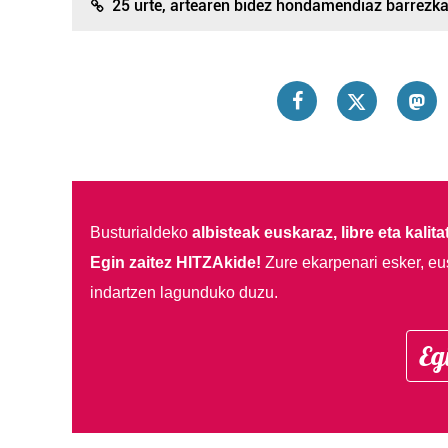
25 urte, artearen bidez hondamendiaz barrezk
Busturialdeko
albisteak euskaraz, libre eta kalita
Egin zaitez HITZAkide!
Zure ekarpenari esker, eu
indartzen lagunduko duzu.
Eg