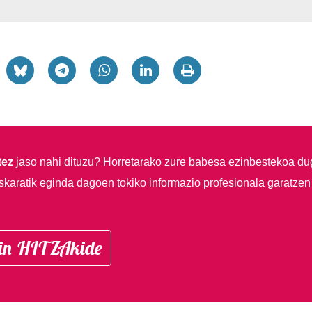
a
tez
jaso nahi dituzu?
Horretarako zure babesa ezinbestekoa du
skaratik eginda dagoen tokiko informazio profesionala garatzen
in HITZAkide