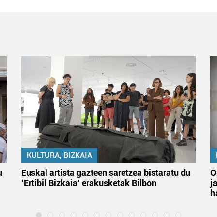
KULTURA, BIZKAIA
u
Euskal artista gazteen saretzea bistaratu du
O
‘Ertibil Bizkaia’ erakusketak Bilbon
j
h