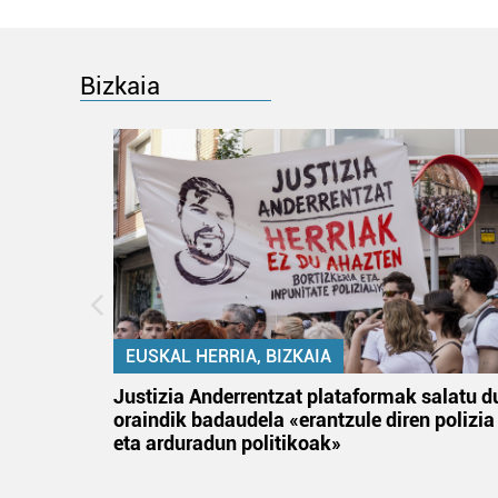
Bizkaia
EUSKAL HERRIA, BIZKAIA
an
Justizia Anderrentzat plataformak salatu d
oraindik badaudela «erantzule diren polizia
eta arduradun politikoak»