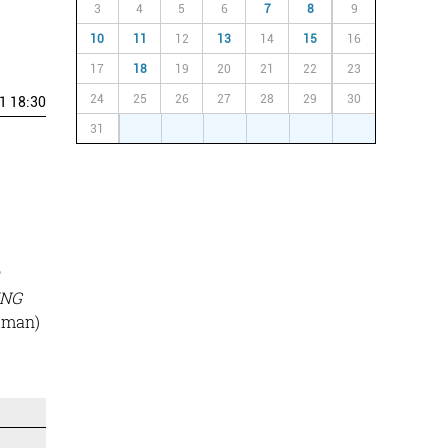
3
4
5
6
7
8
9
10
11
12
13
14
15
16
17
18
19
20
21
22
23
24
25
26
27
28
29
30
1 18:30
31
1
2
3
4
5
6
ING
lman)