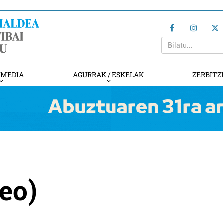
IMEDIA
AGURRAK / ESKELAK
ZERBITZ
eo)