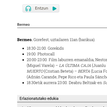
Bermeo
Bermeo.
Gorefest, uztailaren 11an (barikua).
18:30-21:00. Gorekids
19:00. Photocall
20:00-23:00. Film laburren emanaldia, Nestor 
(Miguel Varela) –
LA ÚLTIMA CAJA
(Juanlu
MUERTO
(Cristian Beteta) –
BERTA
(Lucia F
(Adrián Carande, Pepe Rico eta Paula Sánch
18:30etik aurrera 23:00. Deabru Beltzak-en
Su
Erlazionatutako edukia